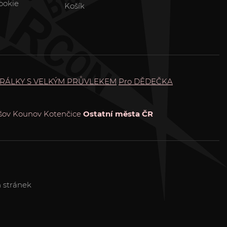
ookie
Košík
RÁLKY S VELKÝM PRŮVLEKEM
Pro DĚDEČKA
šov
Kounov
Kotenčice
Ostatní města ČR
 stránek