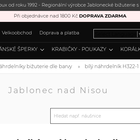
joux od roku 1992 - Regionální výrobce Jablonecké bižuterie
Při objednávce nad 1800 Kč
DOPRAVA ZDARMA
Velkoobchod
Doprava a platba
Select Language
ÁNSKÉ ŠPERKY
KRABIČKY - POUKAZY
KORÁLK
áhrdelníky bižuterie dle barvy
bílý náhrdelník H322-1
A
Jablonec nad Nisou