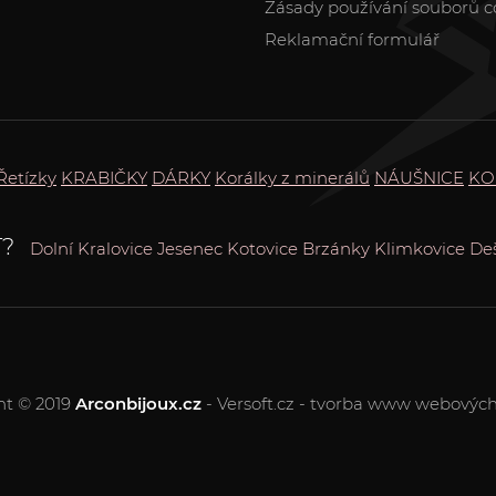
Zásady používání souborů c
Reklamační formulář
Řetízky
KRABIČKY
DÁRKY
Korálky z minerálů
NÁUŠNICE
KO
?
Dolní Kralovice
Jesenec
Kotovice
Brzánky
Klimkovice
De
ht © 2019
Arconbijoux.cz
- Versoft.cz - tvorba www webových