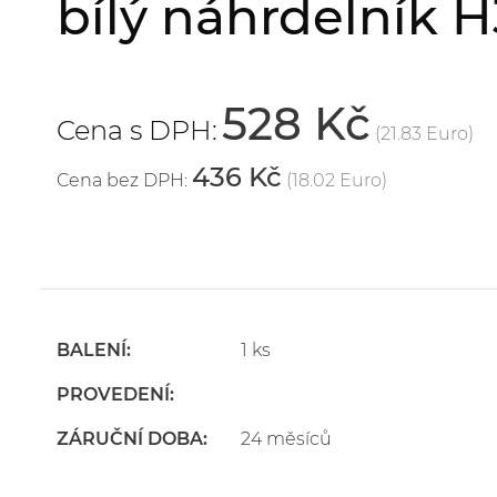
bílý náhrdelník H
528 Kč
Cena s DPH:
(21.83 Euro)
436 Kč
Cena bez DPH:
(18.02 Euro)
BALENÍ:
1 ks
PROVEDENÍ:
ZÁRUČNÍ DOBA:
24 měsíců