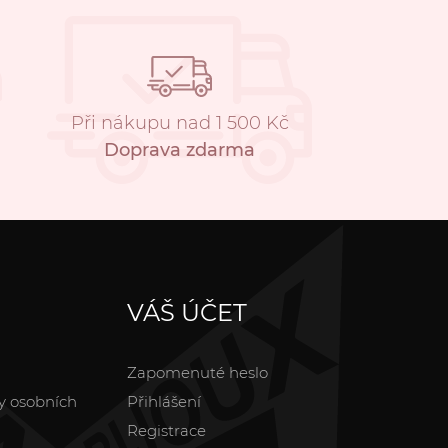
Při nákupu nad 1 500 Kč
Doprava zdarma
VÁŠ ÚČET
Zapomenuté heslo
y osobních
Přihlášení
Registrace