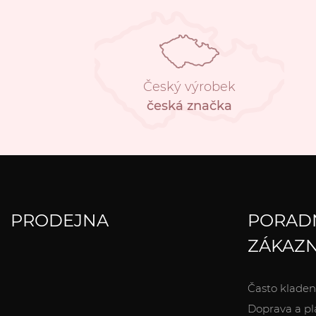
Český výrobek
česká značka
PRODEJNA
PORAD
ZÁKAZN
Často kladen
Doprava a pl