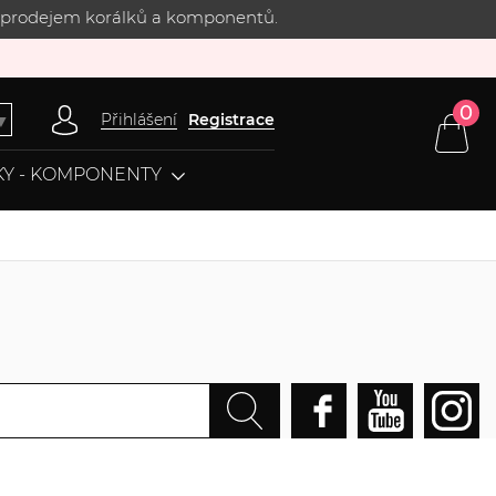
 s prodejem korálků a komponentů.
0
Přihlášení
Registrace
▼
Y - KOMPONENTY