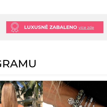
LUXUSNĚ ZABALENO
více zde
AGRAMU