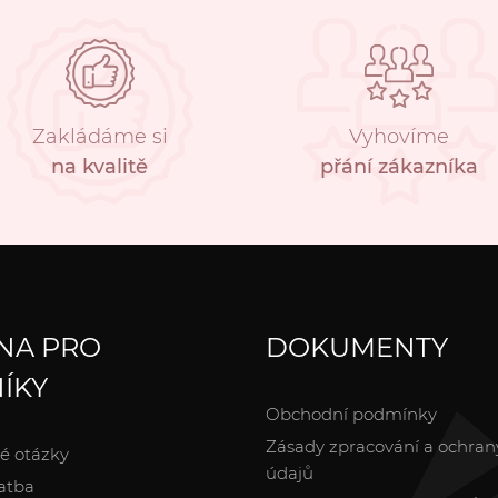
Zakládáme si
Vyhovíme
na kvalitě
přání zákazníka
NA PRO
DOKUMENTY
ÍKY
Obchodní podmínky
Zásady zpracování a ochran
é otázky
údajů
atba