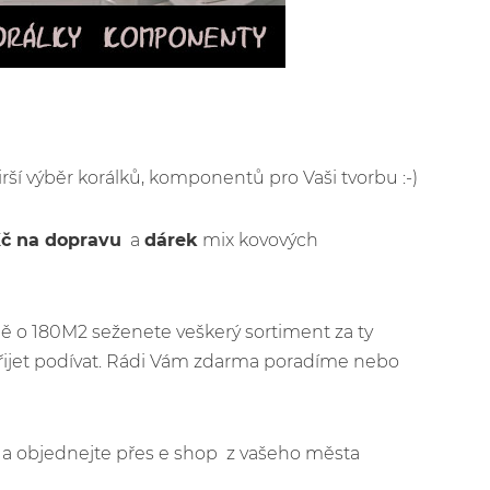
irší výběr korálků, komponentů pro Vaši tvorbu :-)
Kč na dopravu
a
dárek
mix kovových
ě o 180M2 seženete veškerý sortiment za ty
řijet podívat. Rádi Vám zdarma poradíme nebo
jít a objednejte přes e shop z vašeho města