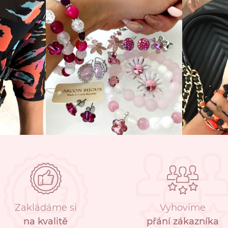
Zakládáme si
Vyhovíme
na kvalitě
přání zákazníka