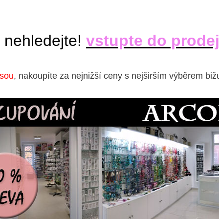
 nehledejte!
vstupte do prode
isou
, nakoupíte za nejnižší ceny s nejširším výběrem biž