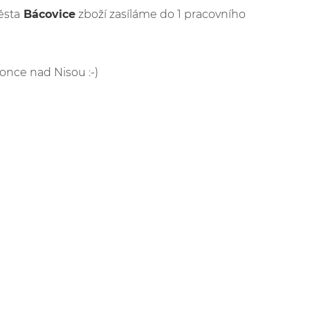
ěsta
Bácovice
zboží zasíláme do 1 pracovního
lonce nad Nisou :-)