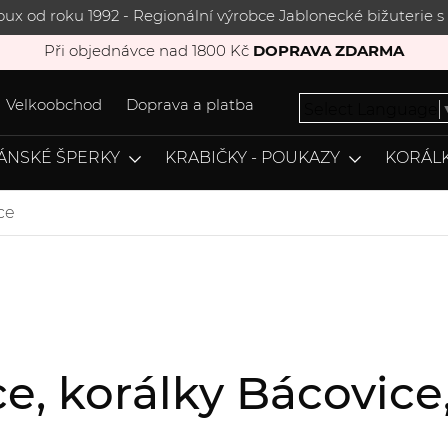
joux od roku 1992 - Regionální výrobce Jablonecké bižuterie
Při objednávce nad 1800 Kč
DOPRAVA ZDARMA
Velkoobchod
Doprava a platba
Select Language
ÁNSKÉ ŠPERKY
KRABIČKY - POUKAZY
KORÁLK
ce
ce, korálky Bácovi