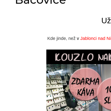
Už
Kde jinde, než
v
Jablonci nad N