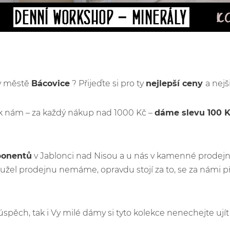
 v městě
Bácovice
? Přijeďte si pro ty
nejlepší ceny
a nejš
k nám – za každý nákup nad 1000 Kč –
dáme slevu 100 
ponentů
v Jablonci nad Nisou a u nás v kamenné prodejn
žel prodejnu nemáme, opravdu stojí za to, se za námi p
ý úspěch, tak i Vy milé dámy si tyto kolekce nenechejte u