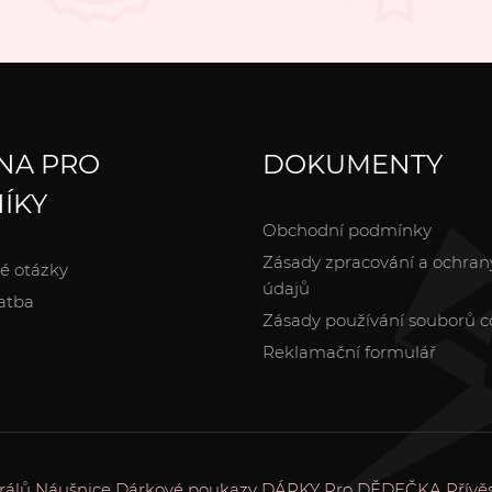
NA PRO
DOKUMENTY
ÍKY
Obchodní podmínky
Zásady zpracování a ochran
é otázky
údajů
atba
Zásady používání souborů c
Reklamační formulář
rálů
Náušnice
Dárkové poukazy
DÁRKY
Pro DĚDEČKA
Přívě