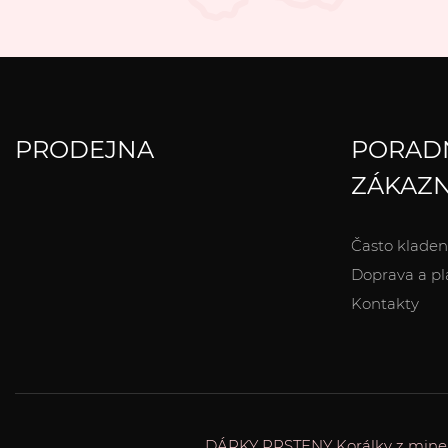
PRODEJNA
PORAD
ZÁKAZN
Často kladen
Doprava a pl
Kontakty
DÁRKY
PRSTENY
Korálky z mine