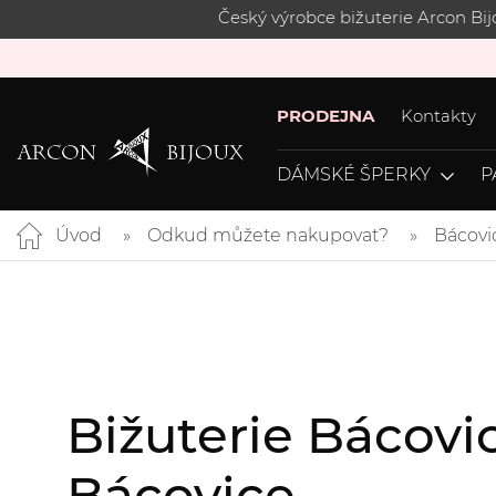
Český výrobce bižuterie Arcon Bi
PRODEJNA
Kontakty
DÁMSKÉ ŠPERKY
P
Úvod
Odkud můžete nakupovat?
Bácovi
Bižuterie Bácovi
Bácovice