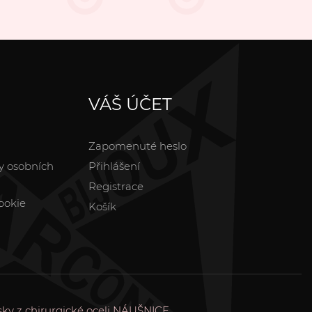
VÁŠ ÚČET
Zapomenuté heslo
y osobních
Přihlášení
Registrace
ookie
Košík
sky z chirurgické oceli
NÁUŠNICE