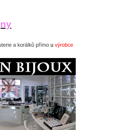
jny
uterie a korálků přímo
u
výrobce