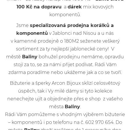
100 Kč na dopravu
a
dárek
mix kovových
komponentů.
Jsme
specializovaná prodejna korálků a
komponentů
v Jablonci nad Nisou a u nás
v kamenné prodejně o 180M2 seženete veškerý
sortiment za ty nejlepší jablonecké ceny! V
městě
Baliny
bohužel prodejnu nemáme, opravdu
stojí za to, se za námi přijet podívat. Rádi Vám
zdarma poradíme nebo ukážeme jak a co se tvoří.
Bižuterie a šperky Arcon Bijoux sklízí celosvětový
úspěch, tak i Vy milé dámy si tyto kolekce
nenechejte ujít a objednejte přes e shop z vašeho
města
Baliny
.
Rádi Vám pomůžeme s vhodným výběrem bižuterie
– komponentů i po telefonu na č. 602 970 654. Do