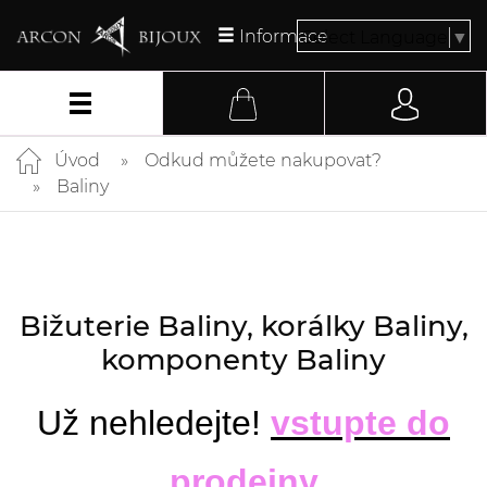
Informace
Select Language
▼
Úvod
Odkud můžete nakupovat?
Baliny
Bižuterie Baliny, korálky Baliny,
komponenty Baliny
Už nehledejte!
vstupte do
prodejny