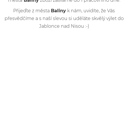
města
Baliny
zboží zasíláme do 1 pracovního dne.
Přijeďte z města
Baliny
k nám, uvidíte, že Vás
přesvědčíme a s naší slevou si uděláte skvělý výlet do
Jablonce nad Nisou :-)