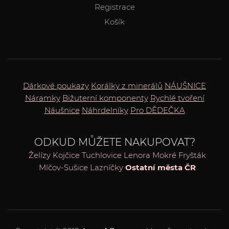
Registrace
Košík
Dárkové poukazy
Korálky z minerálů
NÁUŠNICE
Náramky
Bižuterní komponenty
Rychlé tvoření
Náušnice
Náhrdelníky
Pro DĚDEČKA
ODKUD MŮŽETE NAKUPOVAT?
Želízy
Kojčice
Tuchlovice
Lenora
Mokré
Fryšták
Míčov-Sušice
Lazníčky
Ostatní města ČR