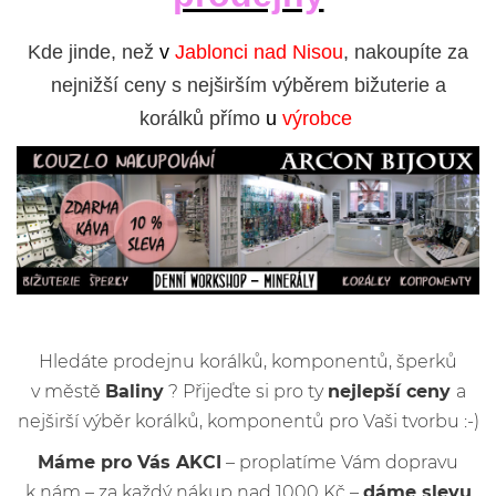
Kde jinde, než
v
Jablonci nad Nisou
, nakoupíte za
nejnižší ceny s nejširším výběrem bižuterie a
korálků přímo
u
výrobce
Hledáte prodejnu korálků, komponentů, šperků
v městě
Baliny
? Přijeďte si pro ty
nejlepší ceny
a
nejširší výběr korálků, komponentů pro Vaši tvorbu :-)
Máme pro Vás AKCI
– proplatíme Vám dopravu
k nám – za každý nákup nad 1000 Kč –
dáme slevu