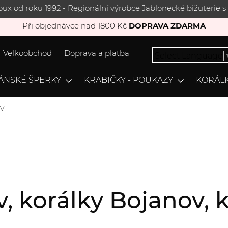
joux od roku 1992 - Regionální výrobce Jablonecké bižuterie
Při objednávce nad 1800 Kč
DOPRAVA ZDARMA
Velkoobchod
Doprava a platba
Select Language
ÁNSKÉ ŠPERKY
KRABIČKY - POUKAZY
KORÁLK
v
v, korálky Bojanov