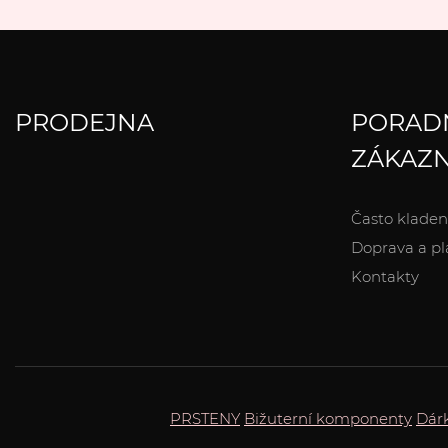
PRODEJNA
PORAD
ZÁKAZN
Často kladen
Doprava a pl
Kontakty
PRSTENY
Bižuterní komponenty
Dár