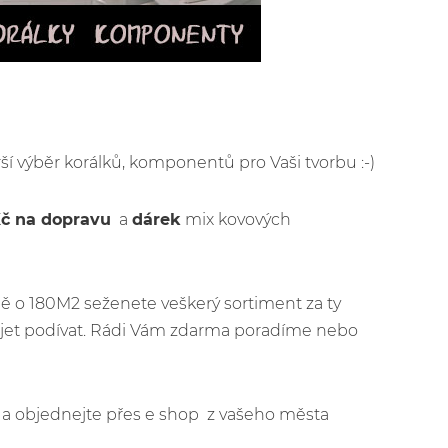
rší výběr korálků, komponentů pro Vaši tvorbu :-)
Kč na dopravu
a
dárek
mix kovových
ě o 180M2 seženete veškerý sortiment za ty
řijet podívat. Rádi Vám zdarma poradíme nebo
jít a objednejte přes e shop z vašeho města