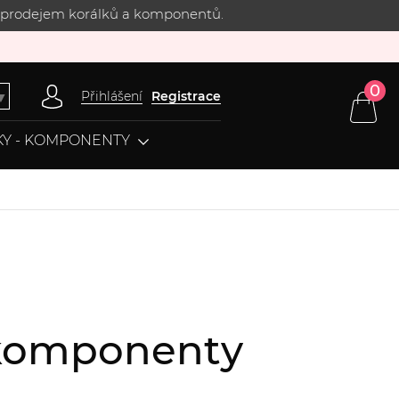
 s prodejem korálků a komponentů.
0
Přihlášení
Registrace
▼
Y - KOMPONENTY
, komponenty