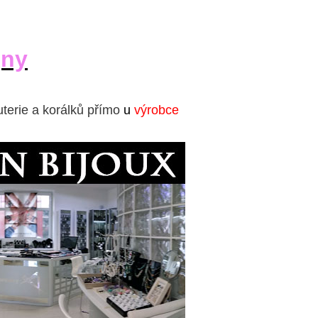
jny
uterie a korálků přímo
u
výrobce