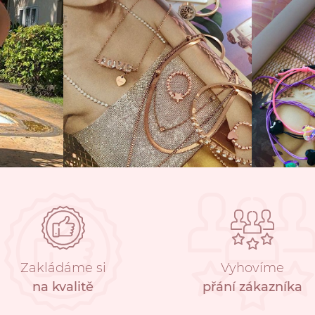
Zakládáme si
Vyhovíme
na kvalitě
přání zákazníka