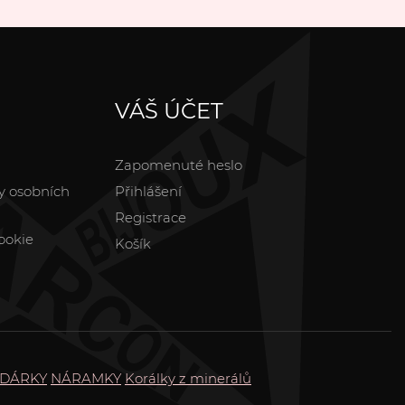
VÁŠ ÚČET
Zapomenuté heslo
y osobních
Přihlášení
Registrace
ookie
Košík
DÁRKY
NÁRAMKY
Korálky z minerálů