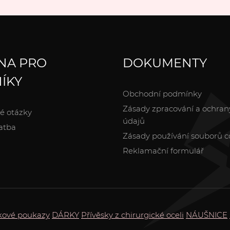
NA PRO
DOKUMENTY
ÍKY
Obchodní podmínky
Zásady zpracování a ochran
é otázky
údajů
atba
Zásady používání souborů c
Reklamační formulář
kové poukazy
DÁRKY
Přívěsky z chirurgické oceli
NÁUŠNICE