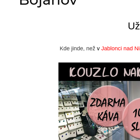
Už
Kde jinde, než
v
Jablonci nad N