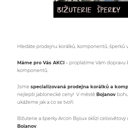
Hledáte prodejnu korálků, komponentů, šperků
Máme pro Vás AKCI
– proplatíme Vám dopravu 
komponentů.
Jsme
specializovaná prodejna korálků a kom
nejlepší jablonecké ceny! V městě
Bojanov
bohuž
ukážeme jak a co se tvoří.
Bižuterie a šperky Arcon Bijoux sklízí celosvětov
Bojanov
.