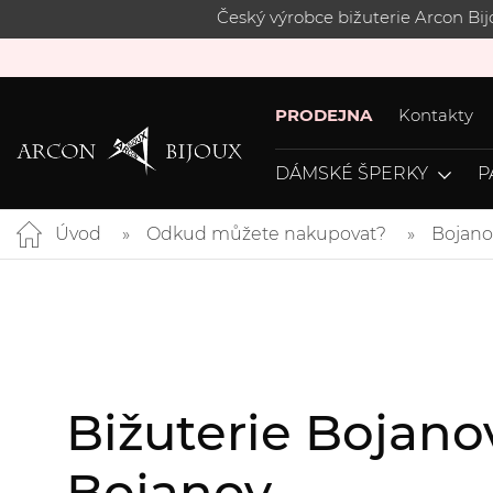
Český výrobce bižuterie Arcon Bi
PRODEJNA
Kontakty
DÁMSKÉ ŠPERKY
P
Úvod
Odkud můžete nakupovat?
Bojano
Bižuterie Bojano
Bojanov