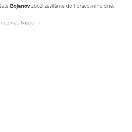
ěsta
Bojanov
zboží zasíláme do 1 pracovního dne.
once nad Nisou :-)