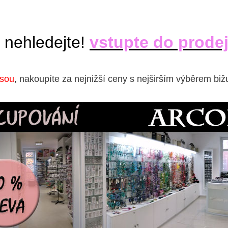
 nehledejte!
vstupte do prode
isou
, nakoupíte za nejnižší ceny s nejširším výběrem biž