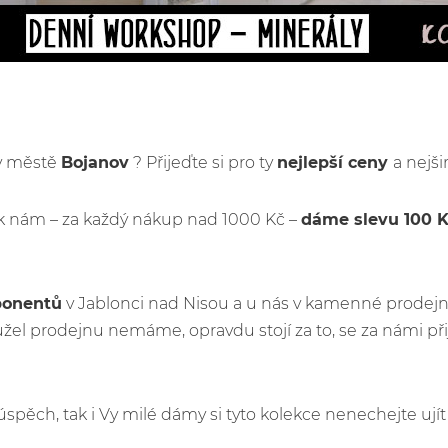
 v městě
Bojanov
? Přijeďte si pro ty
nejlepší ceny
a nejši
k nám – za každý nákup nad 1000 Kč –
dáme slevu 100 
ponentů
v Jablonci nad Nisou a u nás v kamenné prodejn
el prodejnu nemáme, opravdu stojí za to, se za námi p
ý úspěch, tak i Vy milé dámy si tyto kolekce nenechejte u