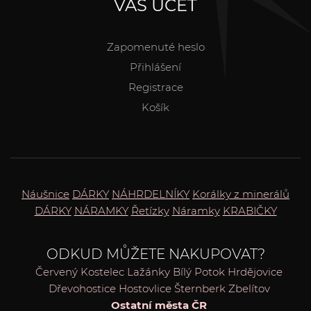
VÁŠ ÚČET
Zapomenuté heslo
Přihlášení
Registrace
Košík
Náušnice
DÁRKY
NÁHRDELNÍKY
Korálky z minerálů
DÁRKY
NÁRAMKY
Řetízky
Náramky
KRABIČKY
ODKUD MŮŽETE NAKUPOVAT?
Červený Kostelec
Lažánky
Bílý Potok
Hrdějovice
Dřevohostice
Hostovlice
Šternberk
Zbelítov
Ostatní města ČR