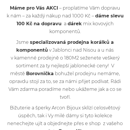
Máme pro Vás AKCI
– proplatíme Vám dopravu
k nám – za každý nákup nad 1000 Kč –
dáme slevu
100 Kč na dopravu
a
dárek
mix kovových
komponentů.
Jsme
specializovaná prodejna korálků a
komponentů
v Jablonci nad Nisou a u nás
v kamenné prodejně o 180M2 seženete veškerý
sortiment za ty nejlepší jablonecké ceny! V
městě
Borovnička
bohužel prodejnu nemáme,
opravdu stojí za to, se za námi přijet podívat. Rádi
Vám zdarma poradíme nebo ukážeme jak a co se
tvoří.
Bižuterie a šperky Arcon Bijoux sklízí celosvětový
úspěch, tak i Vy milé dámy si tyto kolekce
nenechejte ujít a objednejte přes e shop z vašeho