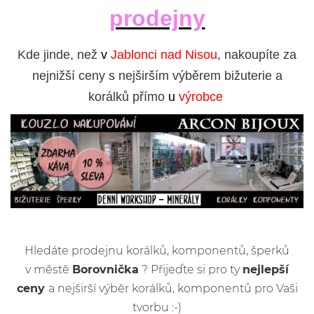
prodejny
Kde jinde, než
v
Jablonci nad Nisou
, nakoupíte za
nejnižší ceny s nejširším výběrem bižuterie a
korálků přímo
u
výrobce
Hledáte prodejnu korálků, komponentů, šperků
v městě
Borovnička
? Přijeďte si pro ty
nejlepší
ceny
a nejširší výběr korálků, komponentů pro Vaši
tvorbu :-)