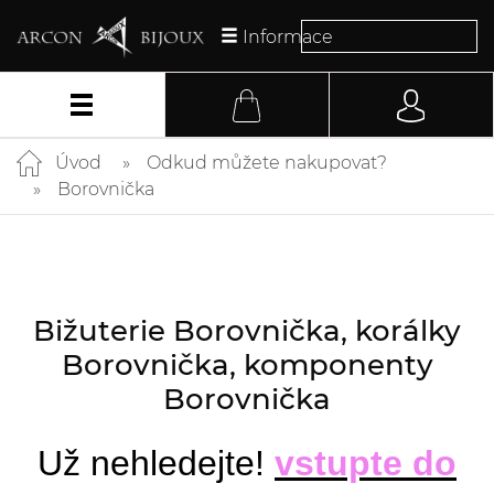
Informace
Úvod
Odkud můžete nakupovat?
Borovnička
Bižuterie Borovnička, korálky
Borovnička, komponenty
Borovnička
Už nehledejte!
vstupte do