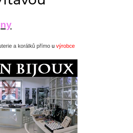
jny
uterie a korálků přímo
u
výrobce