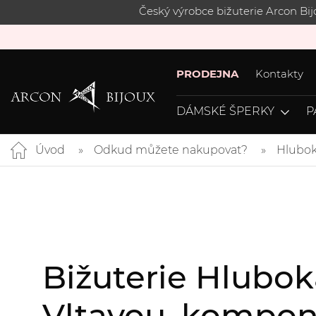
Český výrobce bižuterie Arcon Bi
PRODEJNA
Kontakty
DÁMSKÉ ŠPERKY
P
Úvod
Odkud můžete nakupovat?
Hlubok
Bižuterie Hlubok
Vltavou, kompon