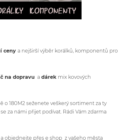
ší ceny
a nejširší výběr korálků, komponentů pro
Kč na dopravu
a
dárek
mix kovových
ě o 180M2 seženete veškerý sortiment za ty
se za námi přijet podívat. Rádi Vám zdarma
jít a objednejte přes e shop z vašeho města