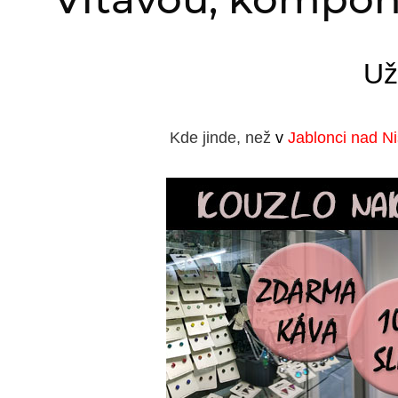
Už
Kde jinde, než
v
Jablonci nad N