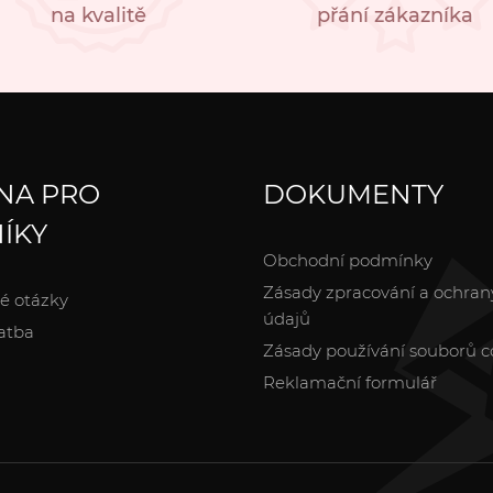
na kvalitě
přání zákazníka
NA PRO
DOKUMENTY
ÍKY
Obchodní podmínky
Zásady zpracování a ochran
é otázky
údajů
atba
Zásady používání souborů c
Reklamační formulář