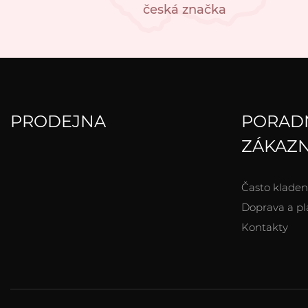
česká značka
PRODEJNA
PORAD
ZÁKAZN
Často kladen
Doprava a pl
Kontakty