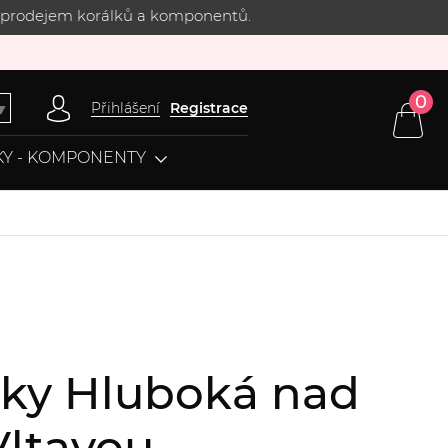
 s prodejem korálků a komponentů.
0
Přihlášení
Registrace
▼
Y - KOMPONENTY
álky Hluboká nad
Vltavou