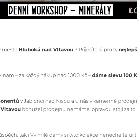
 v městě
Hluboká nad Vltavou
? Přijeďte si pro ty
nejlep
k nám – za každý nákup nad 1000 Kč –
dáme slevu 100 
ponentů
v Jablonci nad Nisou a u nás v kamenné prodejn
 Vltavou
bohužel prodejnu nemáme, opravdu stojí za to, 
ý úspěch, tak i Vy milé dámy si tyto kolekce nenechejte u