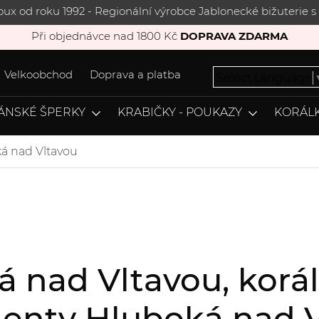
joux od roku 1992 - Regionální výrobce Jablonecké bižuterie
Při objednávce nad 1800 Kč
DOPRAVA ZDARMA
Velkoobchod
Doprava a platba
Select Language
ÁNSKÉ ŠPERKY
KRABIČKY - POUKAZY
KORÁLK
á nad Vltavou
á nad Vltavou, kor
enty Hluboká nad 