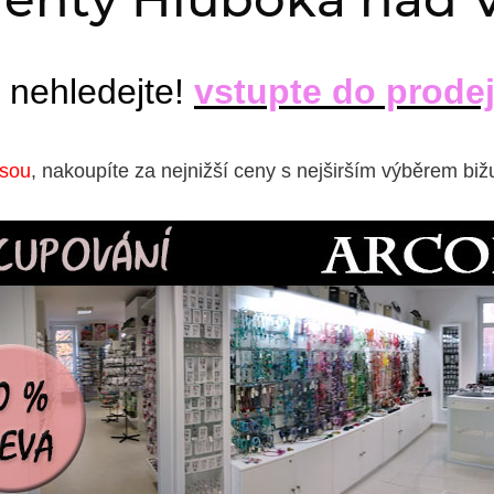
 nehledejte!
vstupte do prode
isou
, nakoupíte za nejnižší ceny s nejširším výběrem biž