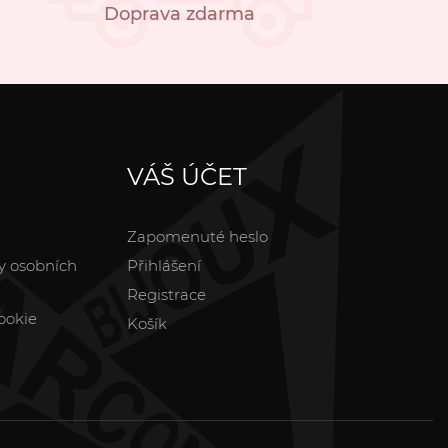
Doprava zdarma
VÁŠ ÚČET
Zapomenuté heslo
y osobních
Přihlášení
Registrace
ookie
Košík