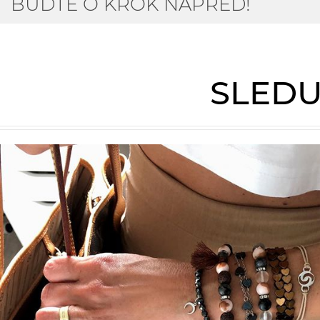
BUĎTE O KROK NAPŘED!
SLEDU