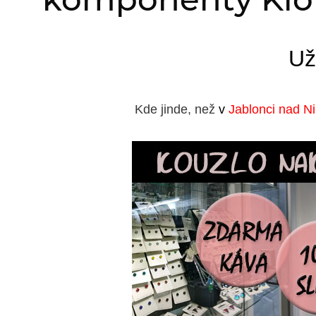
Už
Kde jinde, než
v
Jablonci nad N