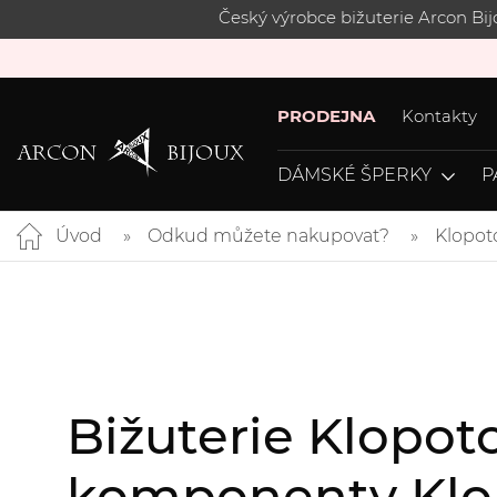
Český výrobce bižuterie Arcon Bi
PRODEJNA
Kontakty
DÁMSKÉ ŠPERKY
P
Úvod
Odkud můžete nakupovat?
Klopot
Bižuterie Klopoto
komponenty Klo