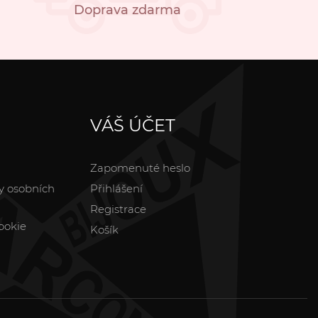
Doprava zdarma
VÁŠ ÚČET
Zapomenuté heslo
y osobních
Přihlášení
Registrace
ookie
Košík