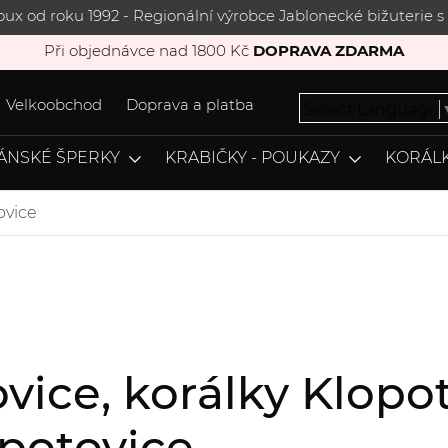
joux od roku 1992 - Regionální výrobce Jablonecké bižuterie
Při objednávce nad 1800 Kč
DOPRAVA ZDARMA
Velkoobchod
Doprava a platba
Select Language
ÁNSKÉ ŠPERKY
KRABIČKY - POUKAZY
KORÁLK
ovice
vice, korálky Klopot
potovice