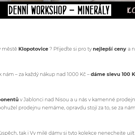
 v městě
Klopotovice
? Přijeďte si pro ty
nejlepší ceny
a n
k nám – za každý nákup nad 1000 Kč –
dáme slevu 100 
ponentů
v Jablonci nad Nisou a u nás v kamenné prodejn
ohužel prodejnu nemáme, opravdu stojí za to, se za nám
ý úspěch, tak i Vy milé dámy si tyto kolekce nenechejte u