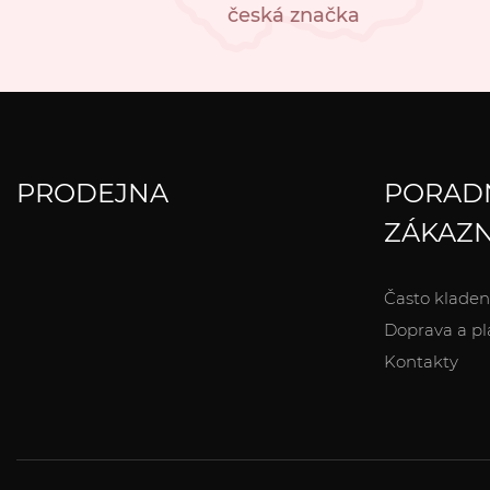
česká značka
PRODEJNA
PORAD
ZÁKAZN
Často kladen
Doprava a pl
Kontakty