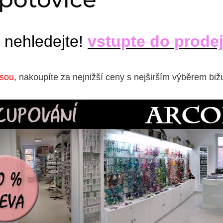
 nehledejte!
vstupte do prode
isou
, nakoupíte za nejnižší ceny s nejširším výběrem biž