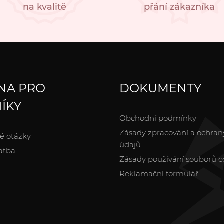
na kvalitě
přání zákazníka
NA PRO
DOKUMENTY
ÍKY
Obchodní podmínky
Zásady zpracování a ochran
é otázky
údajů
atba
Zásady používání souborů c
Reklamační formulář