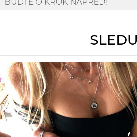
BUĎTE O KROK NAPŘED!
SLEDU