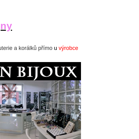
jny
uterie a korálků přímo
u
výrobce