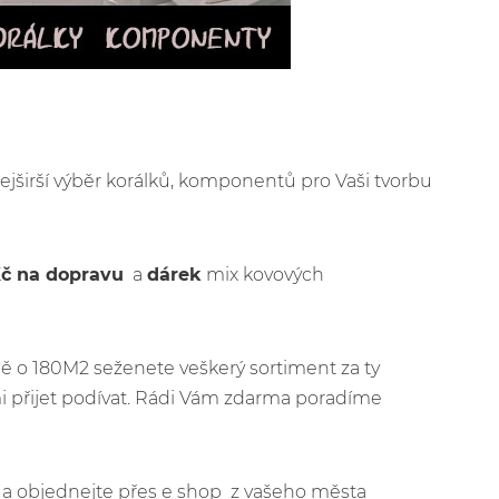
ejširší výběr korálků, komponentů pro Vaši tvorbu
Kč na dopravu
a
dárek
mix kovových
ě o 180M2 seženete veškerý sortiment za ty
i přijet podívat. Rádi Vám zdarma poradíme
jít a objednejte přes e shop z vašeho města