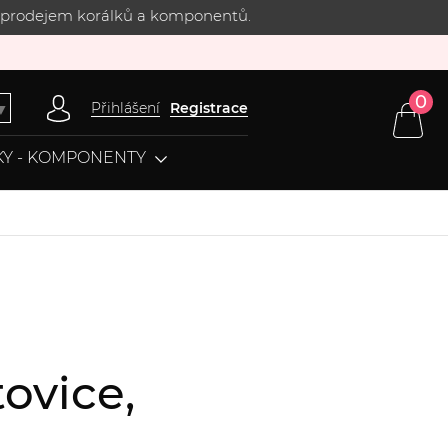
 s prodejem korálků a komponentů.
0
Přihlášení
Registrace
▼
Y - KOMPONENTY
ovice,