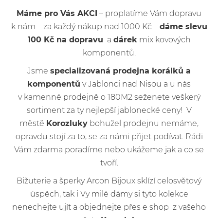
Máme pro Vás AKCI
– proplatíme Vám dopravu
k nám – za každý nákup nad 1000 Kč –
dáme slevu
100 Kč na dopravu
a
dárek
mix kovových
komponentů.
Jsme
specializovaná prodejna korálků a
komponentů
v Jablonci nad Nisou a u nás
v kamenné prodejně o 180M2 seženete veškerý
sortiment za ty nejlepší jablonecké ceny! V
městě
Korozluky
bohužel prodejnu nemáme,
opravdu stojí za to, se za námi přijet podívat. Rádi
Vám zdarma poradíme nebo ukážeme jak a co se
tvoří.
Bižuterie a šperky Arcon Bijoux sklízí celosvětový
úspěch, tak i Vy milé dámy si tyto kolekce
nenechejte ujít a objednejte přes e shop z vašeho