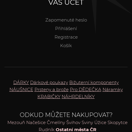
VÁŠ ÚČET
Zapomenuté heslo
Přihlášení
Registrace
Košík
DÁRKY
Dárkové poukazy
Bižuterní komponenty
NÁUŠNICE
Prsteny a brože
Pro DĚDEČKA
Náramky
KRABIČKY
NÁHRDELNÍKY
ODKUD MŮŽETE NAKUPOVAT?
Mezouň
Načešice
Čmelíny
Švihov
Sviny
Úžice
Skopytce
Rudník
Ostatní města ČR