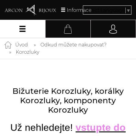
Informace
Select Language
▼
Úvod
Odkud můžete nakupovat?
Korozluky
Bižuterie Korozluky, korálky
Korozluky, komponenty
Korozluky
Už nehledejte!
vstupte do