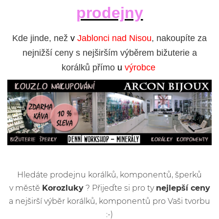
prodejny
Kde jinde, než
v
Jablonci nad Nisou
, nakoupíte za
nejnižší ceny s nejširším výběrem bižuterie a
korálků přímo
u
výrobce
Hledáte prodejnu korálků, komponentů, šperků
v městě
Korozluky
? Přijeďte si pro ty
nejlepší ceny
a nejširší výběr korálků, komponentů pro Vaši tvorbu
:-)