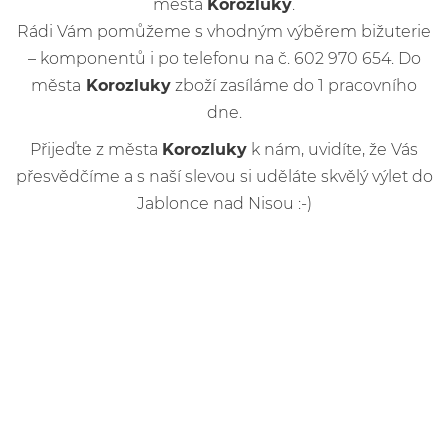
města
Korozluky
.
Rádi Vám pomůžeme s vhodným výběrem bižuterie
– komponentů i po telefonu na č. 602 970 654. Do
města
Korozluky
zboží zasíláme do 1 pracovního
dne.
Přijeďte z města
Korozluky
k nám, uvidíte, že Vás
přesvědčíme a s naší slevou si uděláte skvělý výlet do
Jablonce nad Nisou :-)