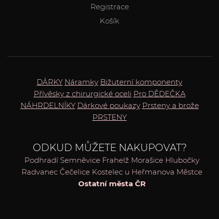
Registrace
Košík
DÁRKY
Náramky
Bižuterní komponenty
Přívěsky z chirurgické oceli
Pro DĚDEČKA
NÁHRDELNÍKY
Dárkové poukazy
Prsteny a brože
PRSTENY
ODKUD MŮŽETE NAKUPOVAT?
Podhradí
Semněvice
Frahelž
Morašice
Hlubočky
Radvanec
Čečelice
Kostelec u Heřmanova Městce
Ostatní města ČR