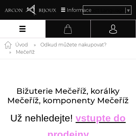
Informace
Select Language
▼
Úvod
Odkud můžete nakupovat?
Mečeříž
Bižuterie Mečeříž, korálky
Mečeříž, komponenty Mečeříž
Už nehledejte!
vstupte do
prodejny