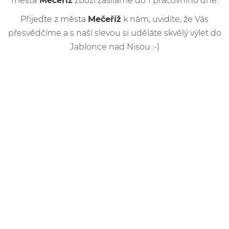
města
Mečeříž
zboží zasíláme do 1 pracovního dne.
Přijeďte z města
Mečeříž
k nám, uvidíte, že Vás
přesvědčíme a s naší slevou si uděláte skvělý výlet do
Jablonce nad Nisou :-)