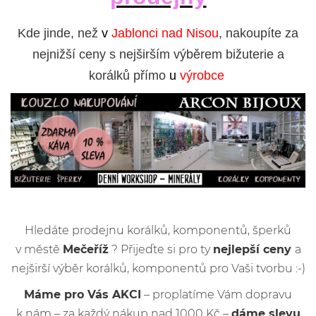
Kde jinde, než
v
Jablonci nad Nisou
, nakoupíte za
nejnižší ceny s nejširším výběrem bižuterie a
korálků přímo
u
výrobce
Hledáte prodejnu korálků, komponentů, šperků
v městě
Mečeříž
? Přijeďte si pro ty
nejlepší ceny
a
nejširší výběr korálků, komponentů pro Vaši tvorbu :-)
Máme pro Vás AKCI
– proplatíme Vám dopravu
k nám – za každý nákup nad 1000 Kč –
dáme slevu