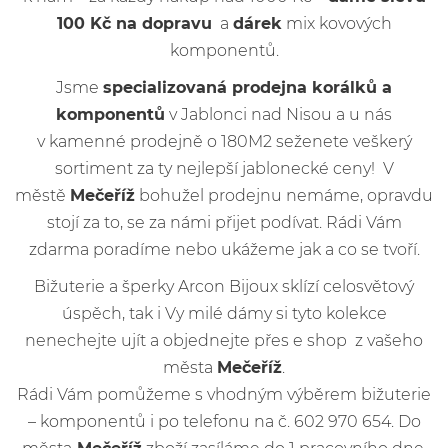
100 Kč na dopravu
a
dárek
mix kovových
komponentů.
Jsme
specializovaná prodejna korálků a
komponentů
v Jablonci nad Nisou a u nás
v kamenné prodejně o 180M2 seženete veškerý
sortiment za ty nejlepší jablonecké ceny! V
městě
Mečeříž
bohužel prodejnu nemáme, opravdu
stojí za to, se za námi přijet podívat. Rádi Vám
zdarma poradíme nebo ukážeme jak a co se tvoří.
Bižuterie a šperky Arcon Bijoux sklízí celosvětový
úspěch, tak i Vy milé dámy si tyto kolekce
nenechejte ujít a objednejte přes e shop z vašeho
města
Mečeříž
.
Rádi Vám pomůžeme s vhodným výběrem bižuterie
– komponentů i po telefonu na č. 602 970 654. Do