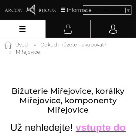
Informace
Select Language
▼
Úvod
Odkud můžete nakupovat?
Miřejovice
Bižuterie Miřejovice, korálky
Miřejovice, komponenty
Miřejovice
Už nehledejte!
vstupte do