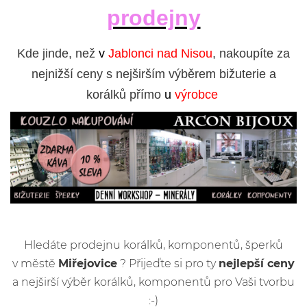
prodejny
Kde jinde, než
v
Jablonci nad Nisou
, nakoupíte za
nejnižší ceny s nejširším výběrem bižuterie a
korálků přímo
u
výrobce
Hledáte prodejnu korálků, komponentů, šperků
v městě
Miřejovice
? Přijeďte si pro ty
nejlepší ceny
a nejširší výběr korálků, komponentů pro Vaši tvorbu
:-)