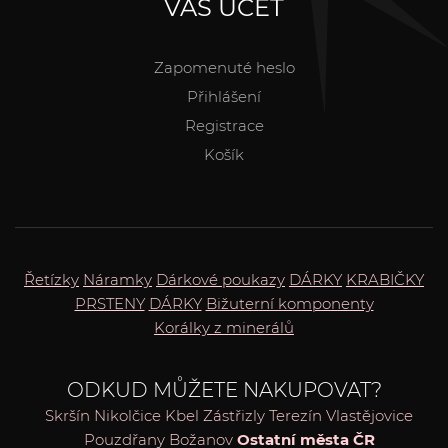
VÁŠ ÚČET
Zapomenuté heslo
Přihlášení
Registrace
Košík
Řetízky
Náramky
Dárkové poukazy
DÁRKY
KRABIČKY
PRSTENY
DÁRKY
Bižuterní komponenty
Korálky z minerálů
ODKUD MŮŽETE NAKUPOVAT?
Skršín
Nikolčice
Kbel
Zástřizly
Terezín
Vlastějovice
Pouzdřany
Božanov
Ostatní města ČR