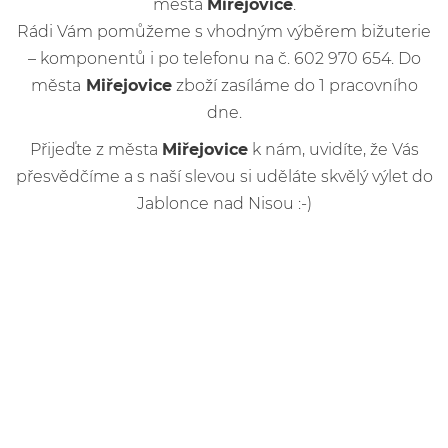
města
Miřejovice
.
Rádi Vám pomůžeme s vhodným výběrem bižuterie
– komponentů i po telefonu na č. 602 970 654. Do
města
Miřejovice
zboží zasíláme do 1 pracovního
dne.
Přijeďte z města
Miřejovice
k nám, uvidíte, že Vás
přesvědčíme a s naší slevou si uděláte skvělý výlet do
Jablonce nad Nisou :-)