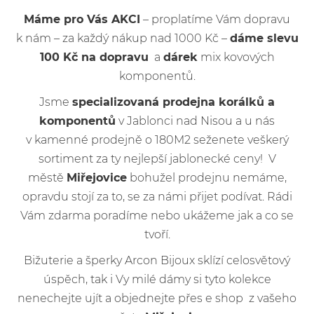
Máme pro Vás AKCI
– proplatíme Vám dopravu
k nám – za každý nákup nad 1000 Kč –
dáme slevu
100 Kč na dopravu
a
dárek
mix kovových
komponentů.
Jsme
specializovaná prodejna korálků a
komponentů
v Jablonci nad Nisou a u nás
v kamenné prodejně o 180M2 seženete veškerý
sortiment za ty nejlepší jablonecké ceny! V
městě
Miřejovice
bohužel prodejnu nemáme,
opravdu stojí za to, se za námi přijet podívat. Rádi
Vám zdarma poradíme nebo ukážeme jak a co se
tvoří.
Bižuterie a šperky Arcon Bijoux sklízí celosvětový
úspěch, tak i Vy milé dámy si tyto kolekce
nenechejte ujít a objednejte přes e shop z vašeho