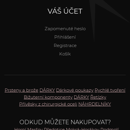
VÁŠ ÚČET
Zapomenuté heslo
Přihlášení
Registrace
Košík
Prsteny a brože
DÁRKY
Dárkové poukazy
Rychlé tvoření
Bižuterní komponenty
DÁRKY
Řetízky
Přívěsky z chirurgické oceli
NÁHRDELNÍKY
ODKUD MŮŽETE NAKUPOVAT?
Horní Maršov
Předotice
Mokrá-Horákov
Podmolí