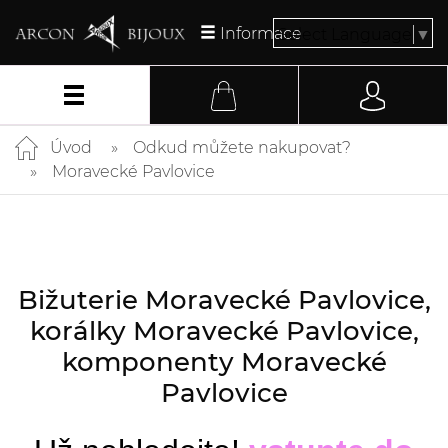
Informace
Select Language
▼
Úvod
Odkud můžete nakupovat?
Moravecké Pavlovice
Bižuterie Moravecké Pavlovice,
korálky Moravecké Pavlovice,
komponenty Moravecké
Pavlovice