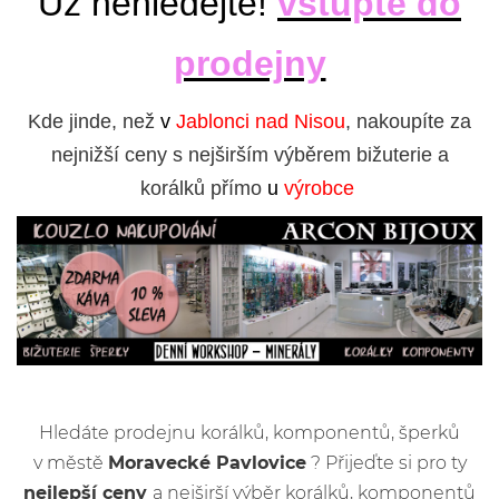
Už nehledejte!
vstupte do
prodejny
Kde jinde, než
v
Jablonci nad Nisou
, nakoupíte za
nejnižší ceny s nejširším výběrem bižuterie a
korálků přímo
u
výrobce
Hledáte prodejnu korálků, komponentů, šperků
v městě
Moravecké Pavlovice
? Přijeďte si pro ty
nejlepší ceny
a nejširší výběr korálků, komponentů