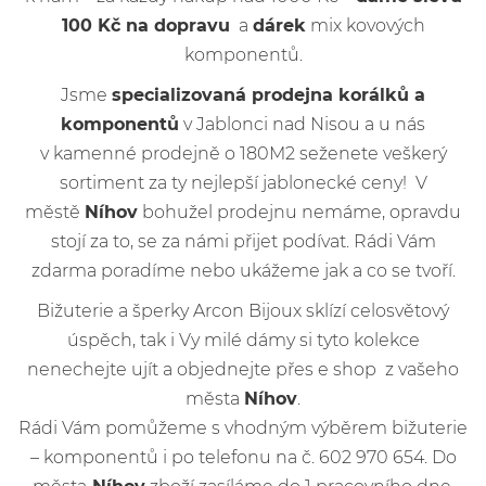
100 Kč na dopravu
a
dárek
mix kovových
komponentů.
Jsme
specializovaná prodejna korálků a
komponentů
v Jablonci nad Nisou a u nás
v kamenné prodejně o 180M2 seženete veškerý
sortiment za ty nejlepší jablonecké ceny! V
městě
Níhov
bohužel prodejnu nemáme, opravdu
stojí za to, se za námi přijet podívat. Rádi Vám
zdarma poradíme nebo ukážeme jak a co se tvoří.
Bižuterie a šperky Arcon Bijoux sklízí celosvětový
úspěch, tak i Vy milé dámy si tyto kolekce
nenechejte ujít a objednejte přes e shop z vašeho
města
Níhov
.
Rádi Vám pomůžeme s vhodným výběrem bižuterie
– komponentů i po telefonu na č. 602 970 654. Do