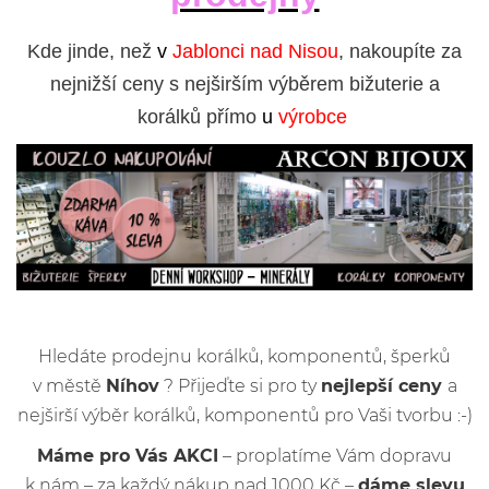
Kde jinde, než
v
Jablonci nad Nisou
, nakoupíte za
nejnižší ceny s nejširším výběrem bižuterie a
korálků přímo
u
výrobce
Hledáte prodejnu korálků, komponentů, šperků
v městě
Níhov
? Přijeďte si pro ty
nejlepší ceny
a
nejširší výběr korálků, komponentů pro Vaši tvorbu :-)
Máme pro Vás AKCI
– proplatíme Vám dopravu
k nám – za každý nákup nad 1000 Kč –
dáme slevu