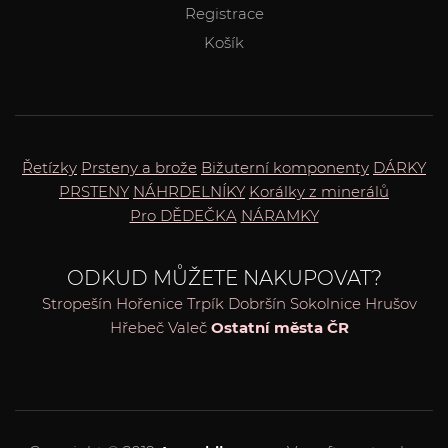
Registrace
Košík
Řetízky
Prsteny a brože
Bižuterní komponenty
DÁRKY
PRSTENY
NÁHRDELNÍKY
Korálky z minerálů
Pro DĚDEČKA
NÁRAMKY
ODKUD MŮŽETE NAKUPOVAT?
Stropešín
Hořenice
Trpík
Dobršín
Sokolnice
Hrušov
Hřebeč
Valeč
Ostatní města ČR