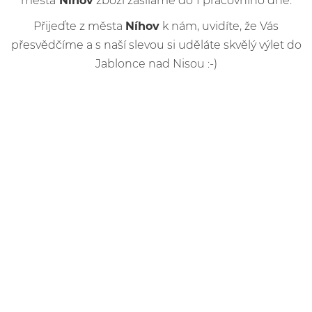
města
Níhov
zboží zasíláme do 1 pracovního dne.
Přijeďte z města
Níhov
k nám, uvidíte, že Vás
přesvědčíme a s naší slevou si uděláte skvělý výlet do
Jablonce nad Nisou :-)