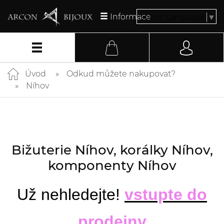
Informace
Select Language
▼
Úvod
Odkud můžete nakupovat?
Níhov
Bižuterie Níhov, korálky Níhov,
komponenty Níhov
Už nehledejte!
vstupte do
prodejny