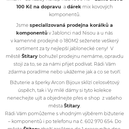
100 Kč na dopravu
a
dárek
mix kovových
komponentů.
Jsme
specializovaná prodejna korálků a
komponentů
v Jablonci nad Nisou a u nás
v kamenné prodejně o 180M2 seženete veškerý
sortiment za ty nejlepší jablonecké ceny! V
městě
Štítary
bohužel prodejnu nemáme, opravdu
stojí za to, se za námi přijet podívat. Rádi Vám
zdarma poradíme nebo ukážeme jak a co se tvoří.
Bižuterie a šperky Arcon Bijoux sklízí celosvětový
úspěch, tak i Vy milé dámy si tyto kolekce
nenechejte ujít a objednejte přes e shop z vašeho
města
Štítary
.
Rádi Vám pomůžeme s vhodným výběrem bižuterie
– komponentů i po telefonu na č. 602 970 654. Do