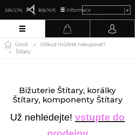
Informace
Select Language
▼
Úvod
Odkud můžete nakupovat?
Štítary
Bižuterie Štítary, korálky
Štítary, komponenty Štítary
Už nehledejte!
vstupte do
prodejny