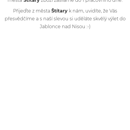
města
Štítary
zboží zasíláme do 1 pracovního dne.
Přijeďte z města
Štítary
k nám, uvidíte, že Vás
přesvědčíme a s naší slevou si uděláte skvělý výlet do
Jablonce nad Nisou :-)