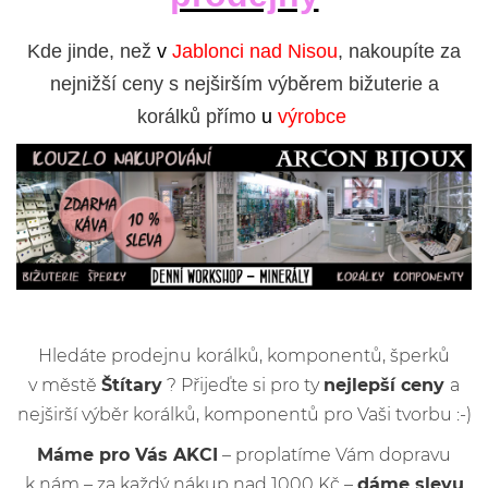
Kde jinde, než
v
Jablonci nad Nisou
, nakoupíte za
nejnižší ceny s nejširším výběrem bižuterie a
korálků přímo
u
výrobce
Hledáte prodejnu korálků, komponentů, šperků
v městě
Štítary
? Přijeďte si pro ty
nejlepší ceny
a
nejširší výběr korálků, komponentů pro Vaši tvorbu :-)
Máme pro Vás AKCI
– proplatíme Vám dopravu
k nám – za každý nákup nad 1000 Kč –
dáme slevu