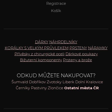
Registrace
Košík
DÁRKY
NÁHRDELNÍKY
KORÁLKY S VELKÝM PRŮVLEKEM
PRSTENY
NÁRAMKY
Přívěsky z chirurgické oceli
Dárkové poukazy
Bižuterní komponenty
Prsteny a brože
ODKUD MŮŽETE NAKUPOVAT?
Šumvald
Dobříkov
Zvotoky
Liberk
Dolní Kralovice
Černíky
Pastviny
Zlončice
Ostatní města ČR