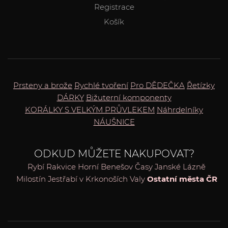
Registrace
Košík
Prsteny a brože
Rychlé tvoření
Pro DĚDEČKA
Řetízky
DÁRKY
Bižuterní komponenty
KORÁLKY S VELKÝM PRŮVLEKEM
Náhrdelníky
NÁUŠNICE
ODKUD MŮŽETE NAKUPOVAT?
Rybí
Rakvice
Horní Benešov
Časy
Janské Lázně
Milostín
Jestřabí v Krkonoších
Valy
Ostatní města ČR