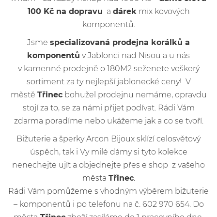
100 Kč na dopravu
a
dárek
mix kovových
komponentů.
Jsme
specializovaná prodejna korálků a
komponentů
v Jablonci nad Nisou a u nás
v kamenné prodejně o 180M2 seženete veškerý
sortiment za ty nejlepší jablonecké ceny! V
městě
Třinec
bohužel prodejnu nemáme, opravdu
stojí za to, se za námi přijet podívat. Rádi Vám
zdarma poradíme nebo ukážeme jak a co se tvoří.
Bižuterie a šperky Arcon Bijoux sklízí celosvětový
úspěch, tak i Vy milé dámy si tyto kolekce
nenechejte ujít a objednejte přes e shop z vašeho
města
Třinec
.
Rádi Vám pomůžeme s vhodným výběrem bižuterie
– komponentů i po telefonu na č. 602 970 654. Do