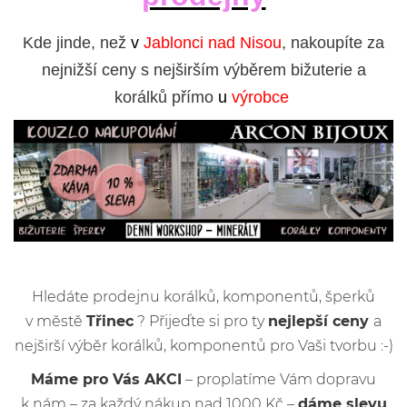
Kde jinde, než
v
Jablonci nad Nisou
, nakoupíte za
nejnižší ceny s nejširším výběrem bižuterie a
korálků přímo
u
výrobce
Hledáte prodejnu korálků, komponentů, šperků
v městě
Třinec
? Přijeďte si pro ty
nejlepší ceny
a
nejširší výběr korálků, komponentů pro Vaši tvorbu :-)
Máme pro Vás AKCI
– proplatíme Vám dopravu
k nám – za každý nákup nad 1000 Kč –
dáme slevu