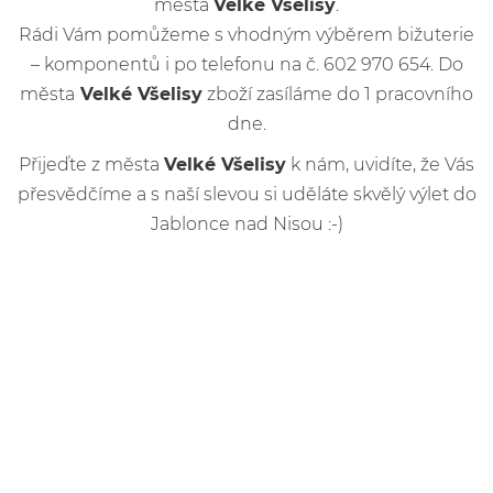
města
Velké Všelisy
.
Rádi Vám pomůžeme s vhodným výběrem bižuterie
– komponentů i po telefonu na č. 602 970 654. Do
města
Velké Všelisy
zboží zasíláme do 1 pracovního
dne.
Přijeďte z města
Velké Všelisy
k nám, uvidíte, že Vás
přesvědčíme a s naší slevou si uděláte skvělý výlet do
Jablonce nad Nisou :-)