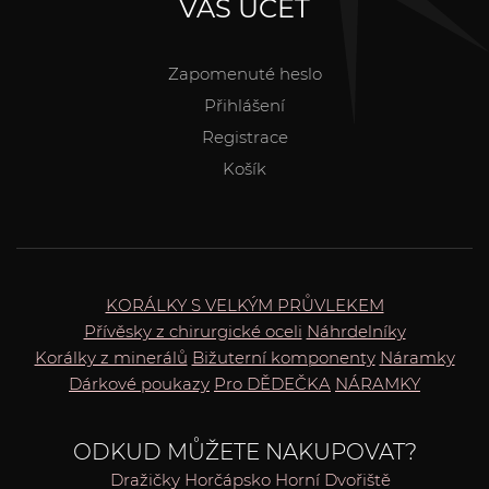
VÁŠ ÚČET
Zapomenuté heslo
Přihlášení
Registrace
Košík
KORÁLKY S VELKÝM PRŮVLEKEM
Přívěsky z chirurgické oceli
Náhrdelníky
Korálky z minerálů
Bižuterní komponenty
Náramky
Dárkové poukazy
Pro DĚDEČKA
NÁRAMKY
ODKUD MŮŽETE NAKUPOVAT?
Dražičky
Horčápsko
Horní Dvořiště