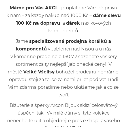
Máme pro Vás AKCI
– proplatíme Vám dopravu
k nám – za každý nákup nad 1000 Kč –
dáme slevu
100 Kč na dopravu
a
dárek
mix kovových
komponentů.
Jsme
specializovaná prodejna korálků a
komponentů
v Jablonci nad Nisou a u nás
v kamenné prodejně o 180M2 seženete veškerý
sortiment za ty nejlepší jablonecké ceny! V
městě
Velké Všelisy
bohužel prodejnu nemáme,
opravdu stojí za to, se za námi přijet podívat. Rádi
Vám zdarma poradíme nebo ukážeme jak a co se
tvoří.
Bižuterie a šperky Arcon Bijoux sklízí celosvětový
úspěch, tak i Vy milé dámy si tyto kolekce
nenechejte ujít a objednejte přes e shop z vašeho