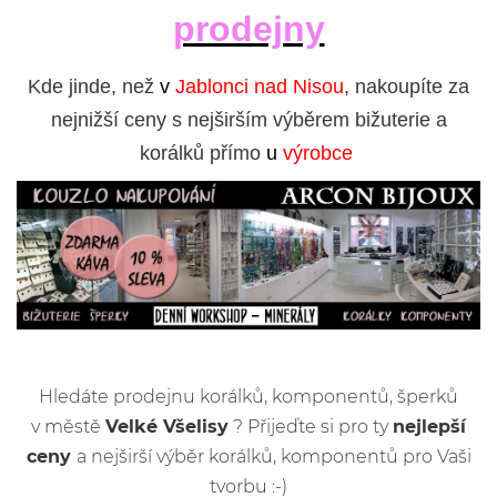
prodejny
Kde jinde, než
v
Jablonci nad Nisou
, nakoupíte za
nejnižší ceny s nejširším výběrem bižuterie a
korálků přímo
u
výrobce
Hledáte prodejnu korálků, komponentů, šperků
v městě
Velké Všelisy
? Přijeďte si pro ty
nejlepší
ceny
a nejširší výběr korálků, komponentů pro Vaši
tvorbu :-)