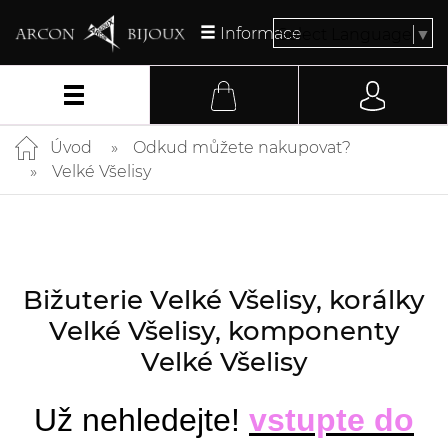
Informace
Select Language
▼
Úvod
Odkud můžete nakupovat?
Velké Všelisy
Bižuterie Velké Všelisy, korálky
Velké Všelisy, komponenty
Velké Všelisy
Už nehledejte!
vstupte do