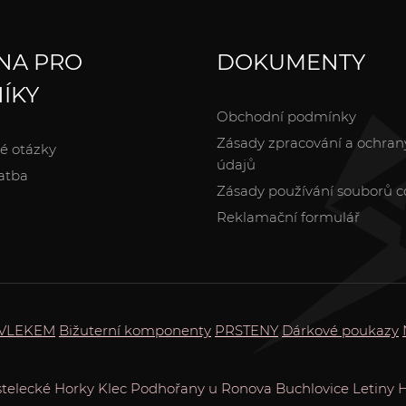
NA PRO
DOKUMENTY
ÍKY
Obchodní podmínky
Zásady zpracování a ochran
é otázky
údajů
atba
Zásady používání souborů c
Reklamační formulář
ŮVLEKEM
Bižuterní komponenty
PRSTENY
Dárkové poukazy
telecké Horky
Klec
Podhořany u Ronova
Buchlovice
Letiny
H