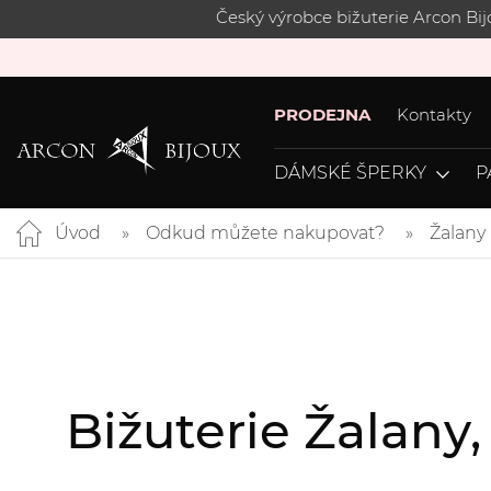
Český výrobce bižuterie Arcon Bi
PRODEJNA
Kontakty
DÁMSKÉ ŠPERKY
P
Úvod
Odkud můžete nakupovat?
Žalany
Bižuterie Žalany