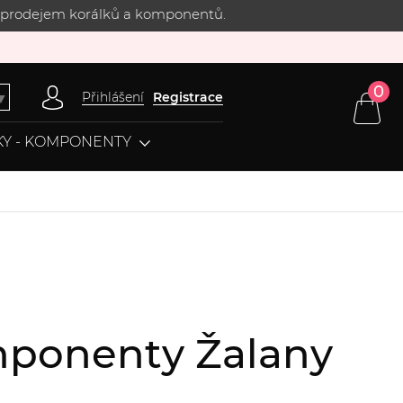
 s prodejem korálků a komponentů.
0
Přihlášení
Registrace
▼
Y - KOMPONENTY
omponenty Žalany