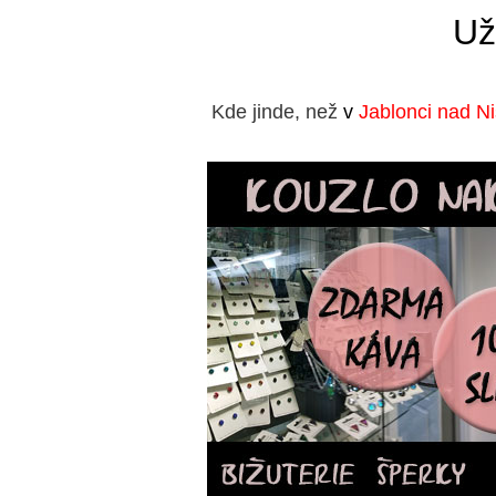
Už
Kde jinde, než
v
Jablonci nad N