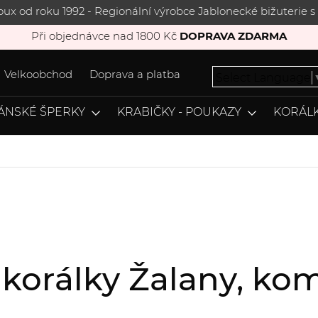
joux od roku 1992 - Regionální výrobce Jablonecké bižuterie
Při objednávce nad 1800 Kč
DOPRAVA ZDARMA
Velkoobchod
Doprava a platba
Select Language
ÁNSKÉ ŠPERKY
KRABIČKY - POUKAZY
KORÁLK
, korálky Žalany, k