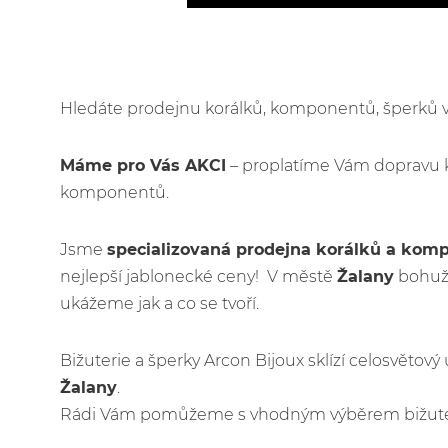
Hledáte prodejnu korálků, komponentů, šperků
Máme pro Vás AKCI
– proplatíme Vám dopravu 
komponentů.
Jsme
specializovaná prodejna korálků a kom
nejlepší jablonecké ceny! V městě
Žalany
bohuže
ukážeme jak a co se tvoří.
Bižuterie a šperky Arcon Bijoux sklízí celosvětov
Žalany
.
Rádi Vám pomůžeme s vhodným výběrem bižuteri