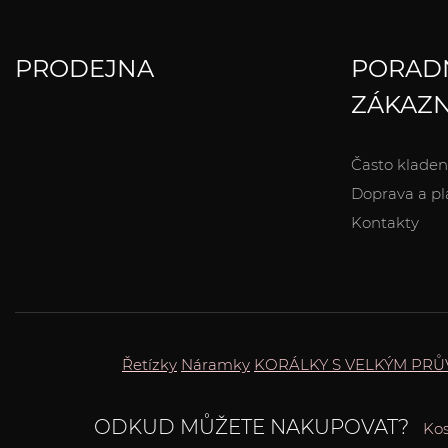
PRODEJNA
PORAD
ZÁKAZN
Často kladen
Doprava a pl
Kontakty
Řetízky
Náramky
KORÁLKY S VELKÝM PR
ODKUD MŮŽETE NAKUPOVAT?
Kos