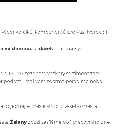
ší výběr korálků, komponentů pro Vaši tvorbu :-)
Kč na dopravu
a
dárek
mix kovových
ě o 180M2 seženete veškerý sortiment za ty
jet podívat. Rádi Vám zdarma poradíme nebo
jít a objednejte přes e shop z vašeho města
ěsta
Žalany
zboží zasíláme do 1 pracovního dne.