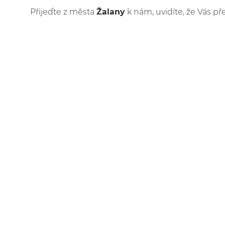
Přijeďte z města
Žalany
k nám, uvidíte, že Vás př