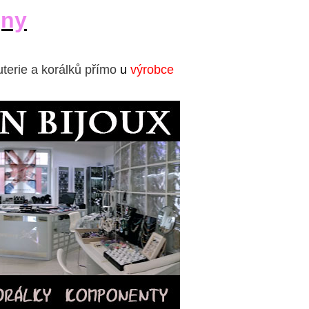
jny
uterie a korálků přímo
u
výrobce