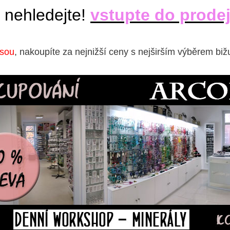
 nehledejte!
vstupte do prode
isou
, nakoupíte za nejnižší ceny s nejširším výběrem biž