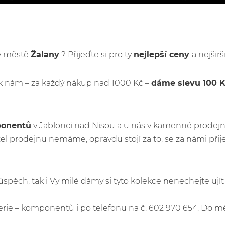
 v městě
Žalany
? Přijeďte si pro ty
nejlepší ceny
a nejšir
k nám – za každý nákup nad 1000 Kč –
dáme slevu 100 
ponentů
v Jablonci nad Nisou a u nás v kamenné prodejn
l prodejnu nemáme, opravdu stojí za to, se za námi při
ý úspěch, tak i Vy milé dámy si tyto kolekce nenechejte u
e – komponentů i po telefonu na č. 602 970 654. Do m