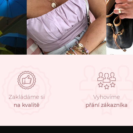
Zakládáme si
Vyhovíme
na kvalitě
přání zákazníka