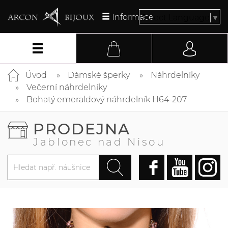
Informace
Select Language
▼
Úvod
Dámské šperky
Náhrdelníky
Večerní náhrdelníky
Bohatý emeraldový náhrdelník H64-207
PRODEJNA
Jablonec nad Nisou