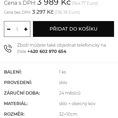
3 989 Kč
Cena s DPH:
(164.77 Euro)
3 297 Kč
(136.18 Euro)
Cena bez DPH:
PŘIDAT DO KOŠÍKU
Zboží můžete také objednat telefonicky na
čísle
+420 602 970 654
BALENÍ:
1 ks
PROVEDENÍ:
sklo
ZÁRUČNÍ DOBA:
24 měsíců
MATERIÁL:
sklo + obecný kov
ROZMĚR:
32+10cm