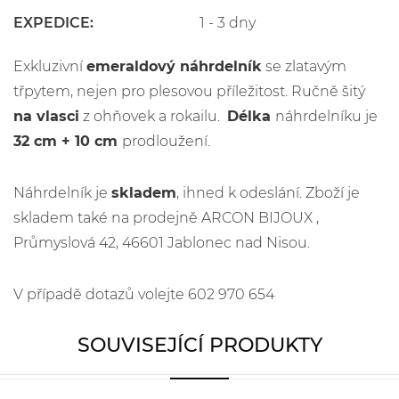
EXPEDICE:
1 - 3 dny
Exkluzivní
emeraldový náhrdelník
se zlatavým
třpytem, nejen pro plesovou příležitost. Ručně šitý
na vlasci
z ohňovek a rokailu.
Délka
náhrdelníku je
32 cm + 10 cm
prodloužení.
Náhrdelník je
skladem
, ihned k odeslání. Zboží je
skladem také na prodejně ARCON BIJOUX ,
Průmyslová 42, 46601 Jablonec nad Nisou.
V případě dotazů volejte 602 970 654
SOUVISEJÍCÍ PRODUKTY