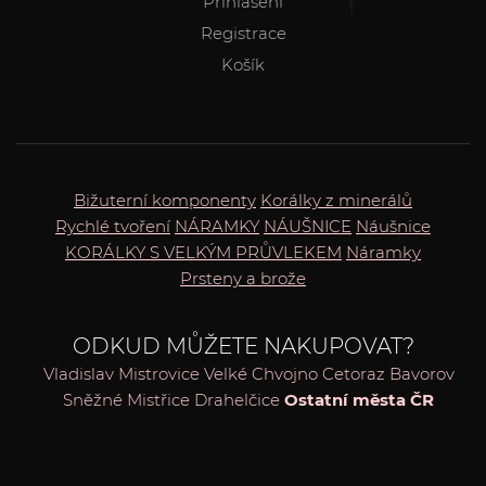
Přihlášení
Registrace
Košík
Bižuterní komponenty
Korálky z minerálů
Rychlé tvoření
NÁRAMKY
NÁUŠNICE
Náušnice
KORÁLKY S VELKÝM PRŮVLEKEM
Náramky
Prsteny a brože
ODKUD MŮŽETE NAKUPOVAT?
Vladislav
Mistrovice
Velké Chvojno
Cetoraz
Bavorov
Sněžné
Mistřice
Drahelčice
Ostatní města ČR