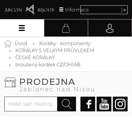
Informace
Select Language
▼
Úvod
Korálky - komponenty
KORÁLKY S VELKÝM PRŮVLEKEM
ČESKÉ KORÁLKY
broušený korálek CZ/OH1AB
PRODEJNA
Jablonec nad Nisou