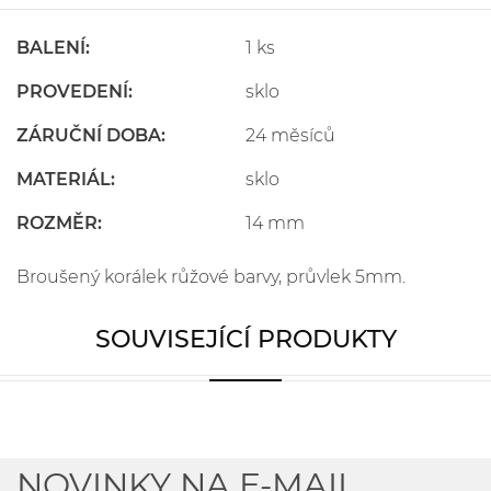
BALENÍ:
1 ks
PROVEDENÍ:
sklo
ZÁRUČNÍ DOBA:
24 měsíců
MATERIÁL:
sklo
ROZMĚR:
14 mm
Broušený korálek růžové barvy, průvlek 5mm.
SOUVISEJÍCÍ PRODUKTY
NOVINKY NA E-MAIL