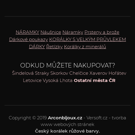
NÁRAMKY
Náušnice
Náramky
Prsteny a brože
Dárkové poukazy
KORÁLKY S VELKÝM PRŮVLEKEM
DÁRKY
Řetízky
Korálky z minerálů
ODKUD MŮŽETE NAKUPOVAT?
Šindelová
Straky
Skorkov
Chelčice
Xaverov
Hořátev
Letovice
Vysoká Lhota
Ostatní města ČR
Copyright © 2019
Arconbijoux.cz
- Versoft.cz - tvorba
www webových stránek
Český korálek růžové barvy.