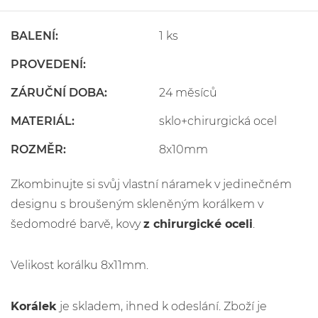
BALENÍ:
1 ks
PROVEDENÍ:
ZÁRUČNÍ DOBA:
24 měsíců
MATERIÁL:
sklo+chirurgická ocel
ROZMĚR:
8x10mm
Zkombinujte si svůj vlastní náramek v jedinečném
designu s broušeným skleněným korálkem v
šedomodré barvě, kovy
z chirurgické oceli
.
Velikost korálku 8x11mm.
Korálek
je skladem, ihned k odeslání. Zboží je