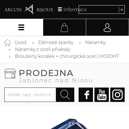
Informace
Select Language
▼
Úvod
Dámské šperky
Náramky
Náramky z oceli přívěsky
Broušený korálek + chirurgická ocel CHO/OH7
PRODEJNA
Jablonec nad Nisou