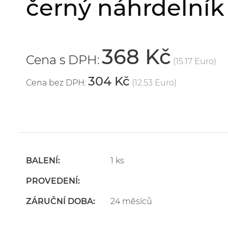
černý náhrdelník
368 Kč
Cena s DPH:
(15.17 Euro)
304 Kč
Cena bez DPH:
(12.53 Euro)
BALENÍ:
1 ks
PROVEDENÍ:
ZÁRUČNÍ DOBA:
24 měsíců