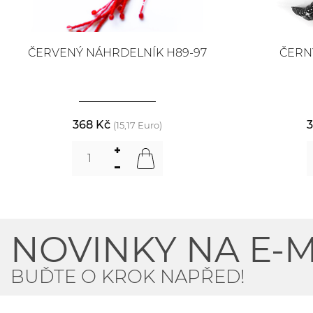
ČERVENÝ NÁHRDELNÍK H89-97
ČERN
368 Kč
3
(15,17 Euro)
NOVINKY NA E-M
BUĎTE O KROK NAPŘED!