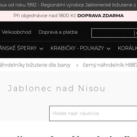
joux od roku 1992 - Regionální výrobce Jablonecké bižuterie
Při objednávce nad 1800 Kč
DOPRAVA ZDARMA
Velkoobchod
Doprava a platba
Select Language
ÁNSKÉ ŠPERKY
KRABIČKY - POUKAZY
KORÁLK
áhrdelníky bižuterie dle barvy
černý náhrdelník H88
A
Jablonec nad Nisou