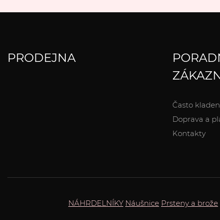
PRODEJNA
PORAD
ZÁKAZN
Často kladen
Doprava a pl
Kontakty
NÁHRDELNÍKY
Náušnice
Prsteny a brože