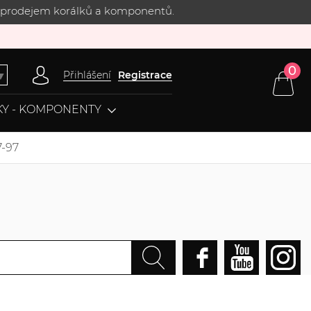
 s prodejem korálků a komponentů.
0
Přihlášení
Registrace
▼
Y - KOMPONENTY
7-97