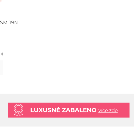
SM-19N
o)
LUXUSNĚ ZABALENO
více zde