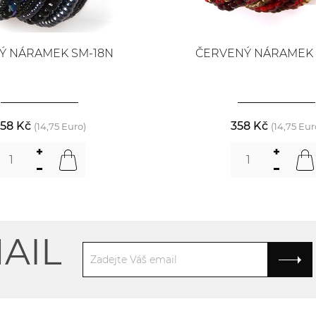
Ý NÁRAMEK SM-18N
ČERVENÝ NÁRAMEK 
58 Kč
358 Kč
(14,75 Euro)
(14,75 Eur
AIL