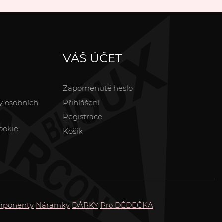
VÁŠ ÚČET
Zapomenuté heslo
y osobních
Přihlášení
Registrace
ookie
Košík
omponenty
Náramky
DÁRKY
Pro DĚDEČKA