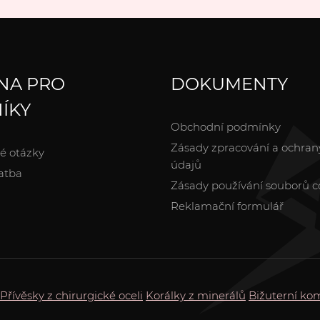
NA PRO
DOKUMENTY
ÍKY
Obchodní podmínky
Zásady zpracování a ochran
é otázky
údajů
atba
Zásady používání souborů c
Reklamační formulář
Přívěsky z chirurgické oceli
Korálky z minerálů
Bižuterní k