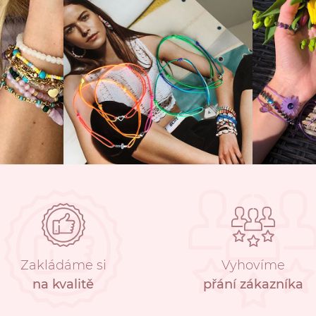
Zakládáme si
Vyhovíme
na kvalitě
přání zákazníka