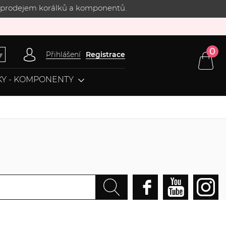
 s prodejem korálků a komponentů.
0
Přihlášení
Registrace
▼
Y - KOMPONENTY