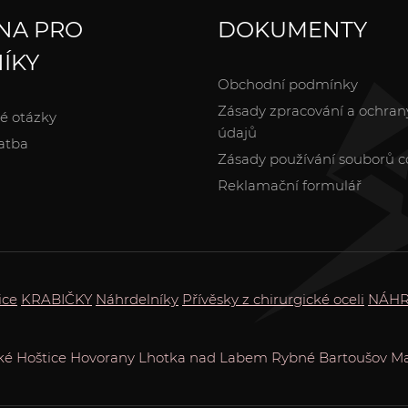
NA PRO
DOKUMENTY
ÍKY
Obchodní podmínky
Zásady zpracování a ochran
é otázky
údajů
atba
Zásady používání souborů c
Reklamační formulář
ice
KRABIČKY
Náhrdelníky
Přívěsky z chirurgické oceli
NÁHR
ké Hoštice
Hovorany
Lhotka nad Labem
Rybné
Bartoušov
Ma