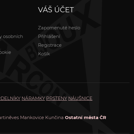
VÁŠ ÚČET
Zapomenuté heslo
y osobních
Přihlášení
Registrace
ookie
Košík
DELNÍKY
NÁRAMKY
PRSTENY
NÁUŠNICE
rtiněves
Mankovice
Kunčina
Ostatní města ČR