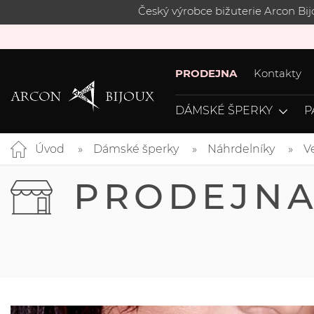
Český výrobce bižuterie Arcon Bi
PRODEJNA
Kontakty
DÁMSKÉ ŠPERKY
P
Úvod
Dámské šperky
Náhrdelníky
V
PRODEJN