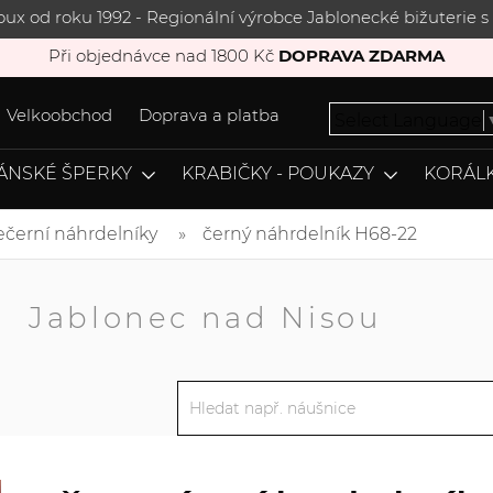
joux od roku 1992 - Regionální výrobce Jablonecké bižuterie
Při objednávce nad 1800 Kč
DOPRAVA ZDARMA
Velkoobchod
Doprava a platba
Select Language
ÁNSKÉ ŠPERKY
KRABIČKY - POUKAZY
KORÁLK
ečerní náhrdelníky
černý náhrdelník H68-22
A
Jablonec nad Nisou