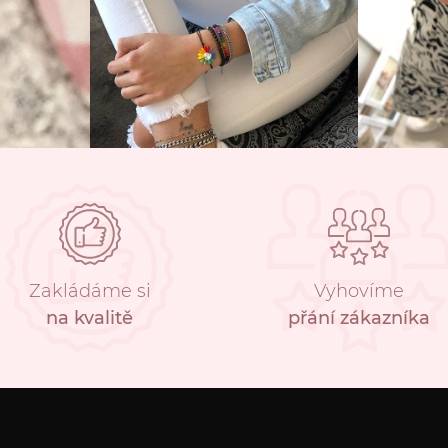
Zakládáme si
Vyhovíme
na kvalitě
přání zákazníka