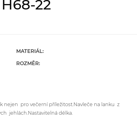
 H68-22
MATERIÁL:
ROZMĚR:
k nejen pro večerní příležitost.Navleče na lanku z
ch jehlách.Nastavitelná délka.