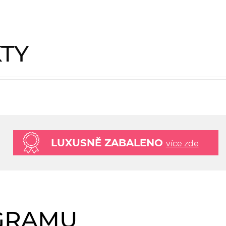
KTY
LUXUSNĚ ZABALENO
více zde
AGRAMU