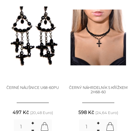
ČERNÉ NÁUŠNICE U68-60PU
ČERNÝ NÁHRDELNÍK S KŘÍŽKEM
2H68-60
497 Kč
598 Kč
(20,48 Euro)
(24,64 Euro)