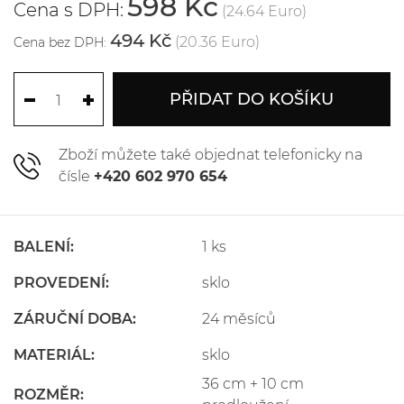
598 Kč
Cena s DPH:
(24.64 Euro)
494 Kč
(20.36 Euro)
Cena bez DPH:
PŘIDAT DO KOŠÍKU
Zboží můžete také objednat telefonicky na
čísle
+420 602 970 654
BALENÍ:
1 ks
PROVEDENÍ:
sklo
ZÁRUČNÍ DOBA:
24 měsíců
MATERIÁL:
sklo
36 cm + 10 cm
ROZMĚR: