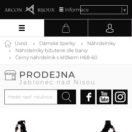
Informace
Select Language
▼
Úvod
Dámské šperky
Náhrdelníky
Náhrdelníky bižuterie dle barvy
Černý náhrdelník s křížkem H68-60
PRODEJNA
Jablonec nad Nisou