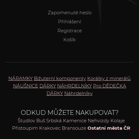
Zapomenuté heslo
Přihlášení
Registrace
Košík
NÁRAMKY
Bižuterní komponenty
Korálky z minerálů
NÁUŠNICE
DÁRKY
NÁHRDELNÍKY
Pro DĚDEČKA
DÁRKY
Náhrdelníky
ODKUD MŮŽETE NAKUPOVAT?
Študlov
Buš
Srbská Kamenice
Nehvizdy
Kolaje
Přistoupim
Krakovec
Bransouze
Ostatní města ČR