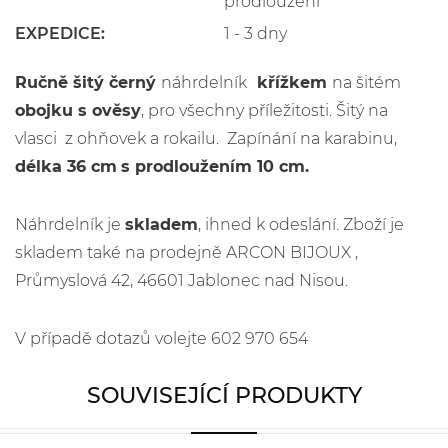
prodloužení
EXPEDICE:
1 - 3 dny
Ručně šitý černý
náhrdelník
křížkem
na šitém
obojku s ověsy
, pro všechny příležitosti. Šitý na
vlasci z ohňovek a rokailu. Zapínání na karabinu,
délka 36 cm
s prodloužením 10 cm.
Náhrdelník je
skladem
, ihned k odeslání. Zboží je
skladem také na prodejně ARCON BIJOUX ,
Průmyslová 42, 46601 Jablonec nad Nisou.
V případě dotazů volejte 602 970 654
SOUVISEJÍCÍ PRODUKTY