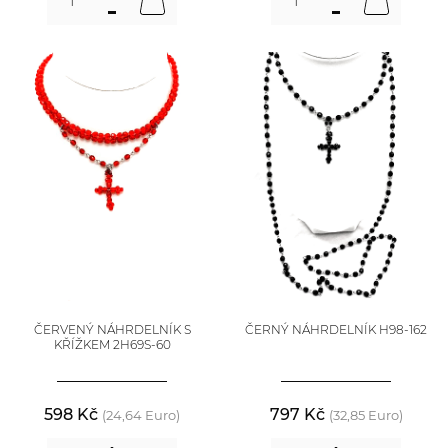
ČERVENÝ NÁHRDELNÍK S
ČERNÝ NÁHRDELNÍK H98-162
KŘÍŽKEM 2H69S-60
598 Kč
797 Kč
(24,64 Euro)
(32,85 Euro)