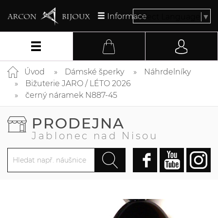
Informace
Select Language
▼
Úvod
Dámské šperky
Náhrdelníky
Bižuterie JARO / LÉTO 2026
černý náramek N887-45
PRODEJNA
Jablonec nad Nisou