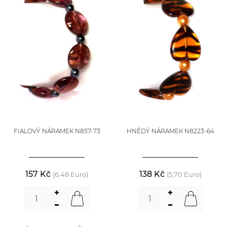
FIALOVÝ NÁRAMEK N857-73
HNĚDÝ NÁRAMEK N8223-64
157 Kč
138 Kč
(6,48 Euro)
(5,70 Euro)