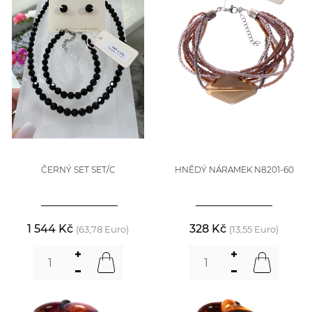
ČERNÝ SET SET/C
HNĚDÝ NÁRAMEK N8201-60
1 544 Kč
328 Kč
(63,78 Euro)
(13,55 Euro)