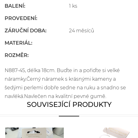
BALENÍ:
1 ks
PROVEDENÍ:
ZÁRUČNÍ DOBA:
24 měsíců
MATERIÁL:
ROZMĚR:
N887-45, délka 18cm. Buďte in a pořiďte si velké
náramky.Černý náramek s krásnými kameny a
šedými perlemi dobře sedne na ruku a snadno se
navléká.Navlečen na kvalitní pevné gumě.
SOUVISEJÍCÍ PRODUKTY