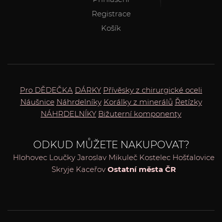
Registrace
Košík
Pro DĚDEČKA
DÁRKY
Přívěsky z chirurgické oceli
Náušnice
Náhrdelníky
Korálky z minerálů
Řetízky
NÁHRDELNÍKY
Bižuterní komponenty
ODKUD MŮŽETE NAKUPOVAT?
Hlohovec
Loučky
Jaroslav
Mikuleč
Kostelec
Hošťalovice
Skryje
Kaceřov
Ostatní města ČR