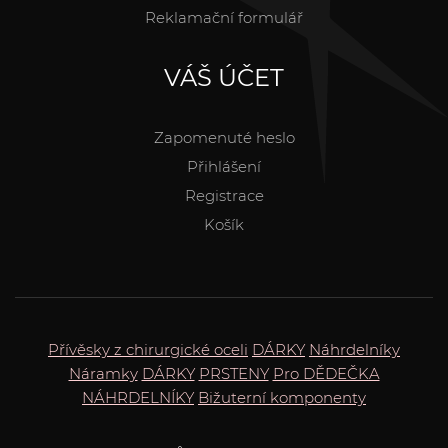
Reklamační formulář
VÁŠ ÚČET
Zapomenuté heslo
Přihlášení
Registrace
Košík
Přívěsky z chirurgické oceli
DÁRKY
Náhrdelníky
Náramky
DÁRKY
PRSTENY
Pro DĚDEČKA
NÁHRDELNÍKY
Bižuterní komponenty