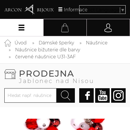
Informace
Select Language
▼
Úvod
Dámské šperky
Náušnice
Náušnice bižuterie dle barvy
červené náušnice U31-3AF
PRODEJNA
Jablonec nad Nisou