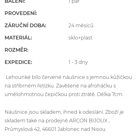
BALENÍ:
1 pár
PROVEDENÍ:
ZÁRUČNÍ DOBA:
24 měsíců
MATERIÁL:
sklo+plast
ROZMĚR:
EXPEDICE:
1 - 3 dny
Lehounké bílo červené náušnice s jemnou kůžičkou
na stříbrném řetízku. Zavěšené na afroháčku s
umělohmotnou čepičkou proti ztrátě. Délka 7cm.
Náušnice jsou skladem, ihned k odeslání. Zboží je
skladem také na prodejně ARCON BIJOUX ,
Průmyslová 42, 46601 Jablonec nad Nisou.