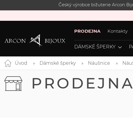
Český výrobce bižuterie Arcon Bi
PRODEJNA
Kontakty
DÁMSKÉ ŠPERKY
P
Úvod
Dámské šperky
Náušnice
Náuš
PRODEJN