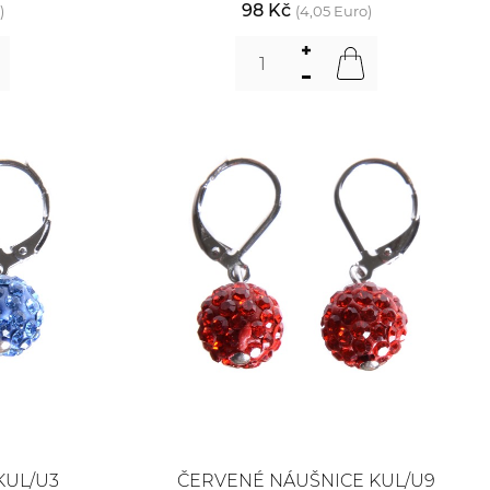
98 Kč
)
(4,05 Euro)
KUL/U3
ČERVENÉ NÁUŠNICE KUL/U9