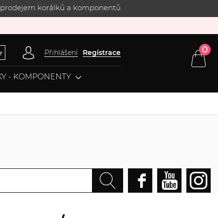
 s prodejem korálků a komponentů.
0
Přihlášení
Registrace
▼
Y - KOMPONENTY