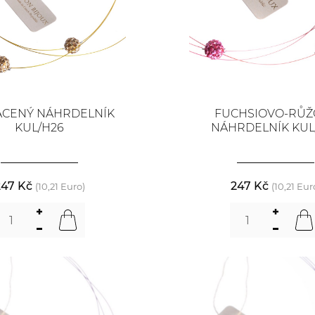
ACENÝ NÁHRDELNÍK
FUCHSIOVO-RŮŽ
KUL/H26
NÁHRDELNÍK KUL
247 Kč
247 Kč
(10,21 Euro)
(10,21 Eur