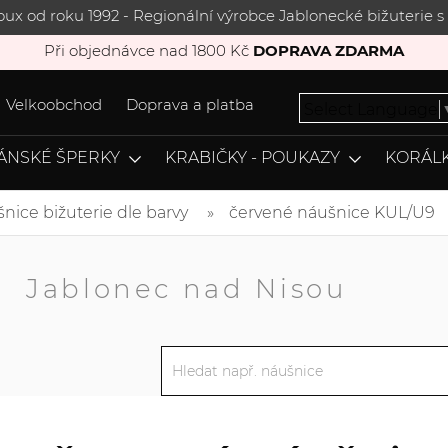
joux od roku 1992 - Regionální výrobce Jablonecké bižuterie
Při objednávce nad 1800 Kč
DOPRAVA ZDARMA
Velkoobchod
Doprava a platba
Select Language
ÁNSKÉ ŠPERKY
KRABIČKY - POUKAZY
KORÁLK
nice bižuterie dle barvy
červené náušnice KUL/U9
A
Jablonec nad Nisou