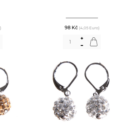
98 Kč
)
(4,05 Euro)