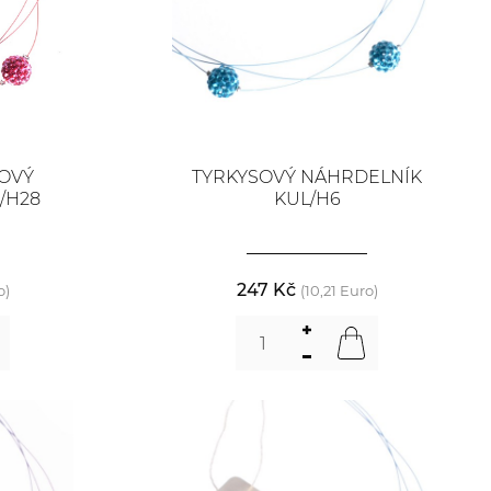
OVÝ
TYRKYSOVÝ NÁHRDELNÍK
/H28
KUL/H6
247 Kč
o)
(10,21 Euro)