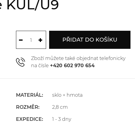
e KUL/U9
PŘIDAT DO KOŠÍKU
Zboží můžete také objednat telefonicky
na čísle
+420 602 970 654
MATERIÁL:
sklo + hmota
ROZMĚR:
2,8 cm
EXPEDICE:
1 - 3 dny