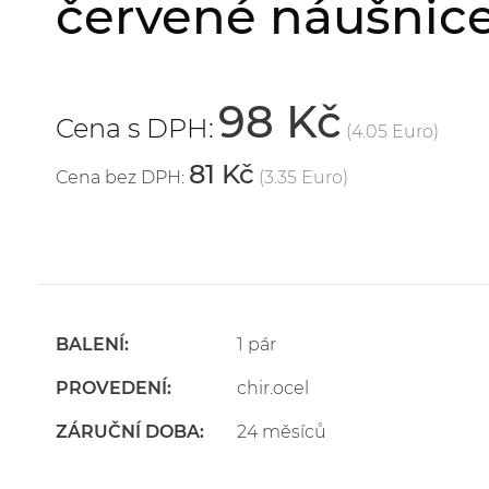
červené náušnic
98 Kč
Cena s DPH:
(4.05 Euro)
81 Kč
Cena bez DPH:
(3.35 Euro)
BALENÍ:
1 pár
PROVEDENÍ:
chir.ocel
ZÁRUČNÍ DOBA:
24 měsíců