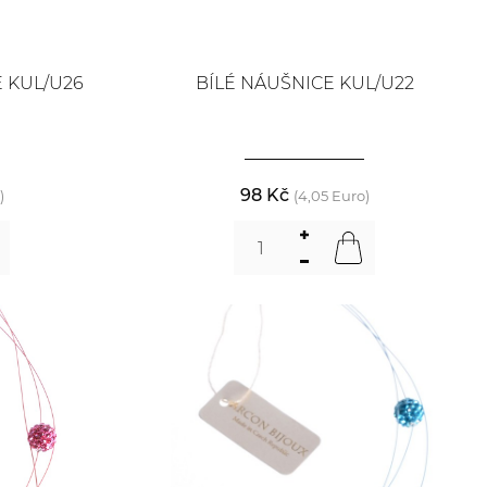
 KUL/U26
BÍLÉ NÁUŠNICE KUL/U22
98 Kč
)
(4,05 Euro)