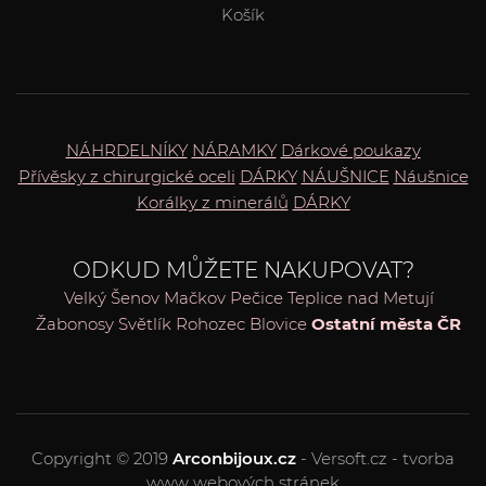
Košík
NÁHRDELNÍKY
NÁRAMKY
Dárkové poukazy
Přívěsky z chirurgické oceli
DÁRKY
NÁUŠNICE
Náušnice
Korálky z minerálů
DÁRKY
ODKUD MŮŽETE NAKUPOVAT?
Velký Šenov
Mačkov
Pečice
Teplice nad Metují
Žabonosy
Světlík
Rohozec
Blovice
Ostatní města ČR
Copyright © 2019
Arconbijoux.cz
- Versoft.cz - tvorba
www webových stránek