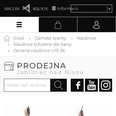
Informace
Select Language
▼
Úvod
Dámské šperky
Náušnice
Náušnice bižuterie dle barvy
červené naušnice U19-36
PRODEJNA
Jablonec nad Nisou