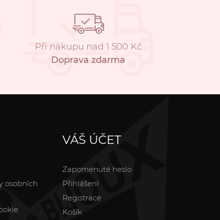
Při nákupu nad 1 500 Kč
Doprava zdarma
VÁŠ ÚČET
Zapomenuté heslo
y osobních
Přihlášení
Registrace
ookie
Košík