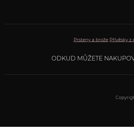
Prsteny a brože
Přívěsky z 
ODKUD MŮŽETE NAKUPOV
Copyrig