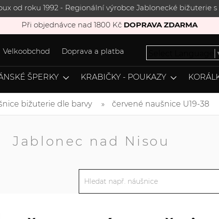
joux od roku 1992 - Regionální výrobce Jablonecké bižuterie
Při objednávce nad 1800 Kč
DOPRAVA ZDARMA
Velkoobchod
Doprava a platba
Select Language
ÁNSKÉ ŠPERKY
KRABIČKY - POUKAZY
KORÁLK
nice bižuterie dle barvy
červené naušnice U19-38
A
Jablonec nad Nisou