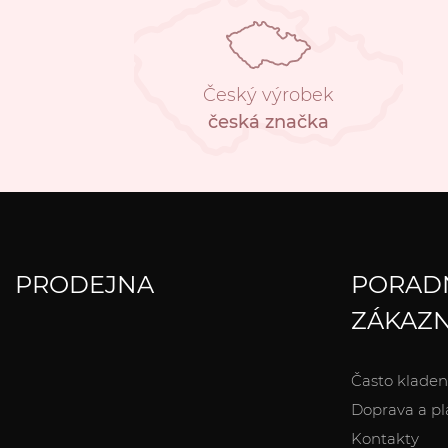
Český výrobek
česká značka
PRODEJNA
PORAD
ZÁKAZN
Často kladen
Doprava a pl
Kontakty