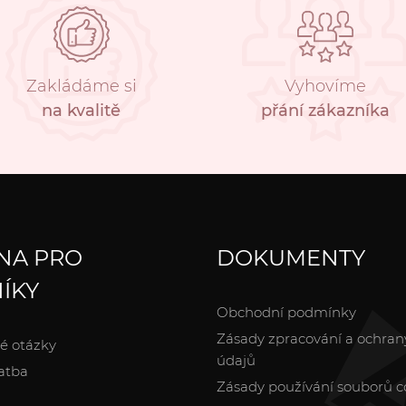
Zakládáme si
Vyhovíme
na kvalitě
přání zákazníka
NA PRO
DOKUMENTY
ÍKY
Obchodní podmínky
Zásady zpracování a ochran
é otázky
údajů
atba
Zásady používání souborů c