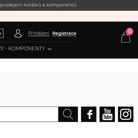
 s prodejem korálků a komponentů.
0
Přihlášení
Registrace
▼
Y - KOMPONENTY