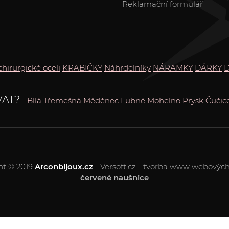
Reklamační formulář
chirurgické oceli
KRABIČKY
Náhrdelníky
NÁRAMKY
DÁRKY
AT?
Bílá Třemešná
Měděnec
Lubné
Mohelno
Prysk
Čučic
ht © 2019
Arconbijoux.cz
- Versoft.cz - tvorba www webových
červené naušnice