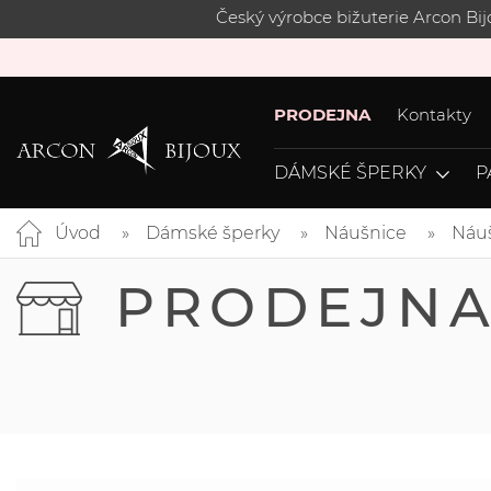
Český výrobce bižuterie Arcon Bi
PRODEJNA
Kontakty
DÁMSKÉ ŠPERKY
P
Úvod
Dámské šperky
Náušnice
Náuš
PRODEJN