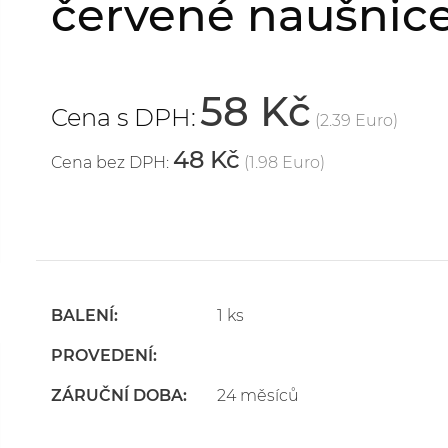
červené naušnice
58 Kč
Cena s DPH:
(2.39 Euro)
48 Kč
Cena bez DPH:
(1.98 Euro)
BALENÍ:
1 ks
PROVEDENÍ:
ZÁRUČNÍ DOBA:
24 měsíců