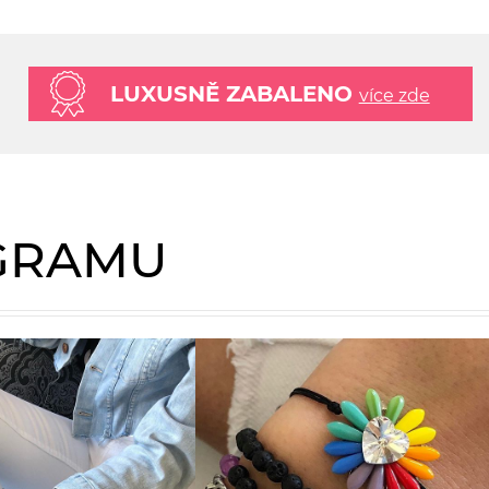
LUXUSNĚ ZABALENO
více zde
AGRAMU