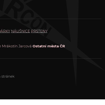
DÁRKY
NÁUŠNICE
PRSTENY
e
Mrákotín
Jarcová
Ostatní města ČR
 stránek