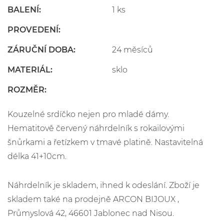
BALENÍ:
1 ks
PROVEDENÍ:
ZÁRUČNÍ DOBA:
24 měsíců
MATERIÁL:
sklo
ROZMĚR:
Kouzelné srdíčko nejen pro mladé dámy.
Hematitově červený náhrdelník s rokailovými
šnůrkami a řetízkem v tmavé platině. Nastavitelná
délka 41+10cm.
Náhrdelník je skladem, ihned k odeslání. Zboží je
skladem také na prodejně ARCON BIJOUX ,
Průmyslová 42, 46601 Jablonec nad Nisou.