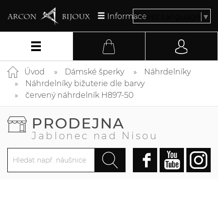
Informace
Select Language
▼
Úvod
Dámské šperky
Náhrdelníky
Náhrdelníky bižuterie dle barvy
červený náhrdelník H897-50
PRODEJNA
Jablonec nad Nisou