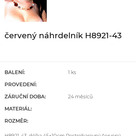
červený náhrdelník H8921-43
BALENÍ:
1 ks
PROVEDENÍ:
ZÁRUČNÍ DOBA:
24 měsíců
MATERIÁL:
ROZMĚR:
H8921-43, délka 45+10cm Pestrobarevný červený