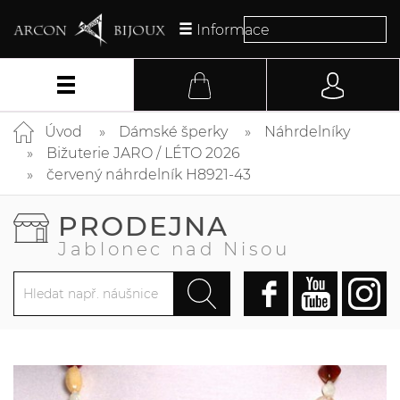
Informace
Úvod
Dámské šperky
Náhrdelníky
Bižuterie JARO / LÉTO 2026
červený náhrdelník H8921-43
PRODEJNA
Jablonec nad Nisou