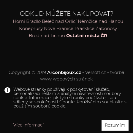
ODKUD MŮŽETE NAKUPOVAT?
Horní Bradlo
Běleč nad Orlicí
Němčice nad Hanou
Koněprusy
Nové Bránice
Prasklice
Žabonosy
Brod nad Tichou
Ostatní města ČR
Copyright © 2019
Arconbijoux.cz
- Versoft.cz - tvorba
www webových stránek
Webové stránky používají k poskytování služeb,
personalizaci reklam a analýze návštěvnosti soubory
cookie. Informace, jak tyto stránky používáte, jsou
sdíleny se společností Google. Používáním souhlasíte s
použitím souborů cookie.
Více informací
Rozumím