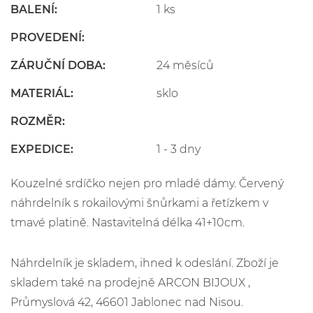
BALENÍ:
1 ks
PROVEDENÍ:
ZÁRUČNÍ DOBA:
24 měsíců
MATERIÁL:
sklo
ROZMĚR:
EXPEDICE:
1 - 3 dny
Kouzelné srdíčko nejen pro mladé dámy. Červený
náhrdelník s rokailovými šnůrkami a řetízkem v
tmavé platině. Nastavitelná délka 41+10cm.
Náhrdelník je skladem, ihned k odeslání. Zboží je
skladem také na prodejně ARCON BIJOUX ,
Průmyslová 42, 46601 Jablonec nad Nisou.