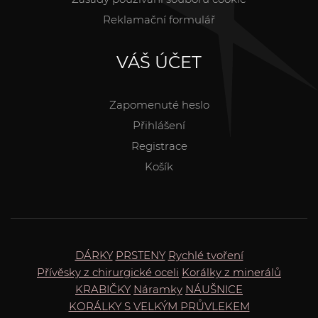
Reklamační formulář
VÁŠ ÚČET
Zapomenuté heslo
Přihlášení
Registrace
Košík
DÁRKY
PRSTENY
Rychlé tvoření
Přívěsky z chirurgické oceli
Korálky z minerálů
KRABIČKY
Náramky
NÁUŠNICE
KORÁLKY S VELKÝM PRŮVLEKEM