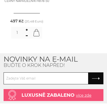
ČERNÝ NÁHRDELNÍK H878-50
497 Kč
(20,48 Euro)
NOVINKY NA E-MAIL
BUĎTE O KROK NAPŘED!
LUXUSNĚ ZABALENO
více zde