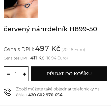
červený náhrdelník H899-50
497 Kč
Cena s DPH:
(20.48 Euro)
411 Kč
(16.94 Euro)
Cena bez DPH:
PŘIDAT DO KOŠÍKU
Zboží můžete také objednat telefonicky na
čísle
+420 602 970 654