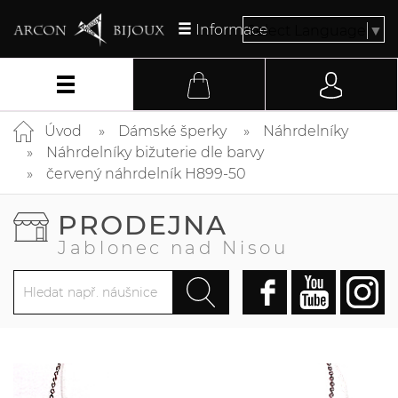
Informace
Select Language
▼
Úvod
Dámské šperky
Náhrdelníky
Náhrdelníky bižuterie dle barvy
červený náhrdelník H899-50
PRODEJNA
Jablonec nad Nisou