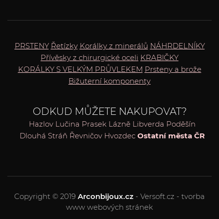
PRSTENY
Řetízky
Korálky z minerálů
NÁHRDELNÍKY
Přívěsky z chirurgické oceli
KRABIČKY
KORÁLKY S VELKÝM PRŮVLEKEM
Prsteny a brože
Bižuterní komponenty
ODKUD MŮŽETE NAKUPOVAT?
Hazlov
Lučina
Prasek
Lázně Libverda
Poděšín
Dlouhá Stráň
Řevničov
Hvozdec
Ostatní města ČR
Copyright © 2019
Arconbijoux.cz
- Versoft.cz - tvorba
www webových stránek