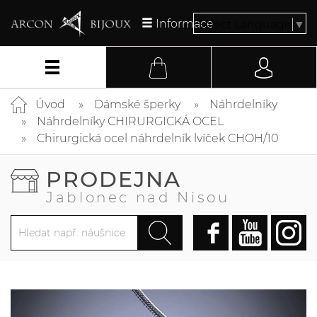
Informace
Select Language
▼
Úvod
Dámské šperky
Náhrdelníky
Náhrdelníky CHIRURGICKÁ OCEL
Chirurgická ocel náhrdelník lvíček CHOH/10
PRODEJNA
Jablonec nad Nisou