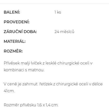
BALENÍ:
1 ks
PROVEDENÍ:
ZÁRUČNÍ DOBA:
24 měsíců
MATERIÁL:
ROZMĚR:
Přívěsek malý lvíček z lesklé chirurgické oceli v
kombinaci s matnou.
V ceně je zahrnut řetízek z chirurgické oceli v délce
41cm.
Rozměr přívěsku 1,6 x 1,4 cm.