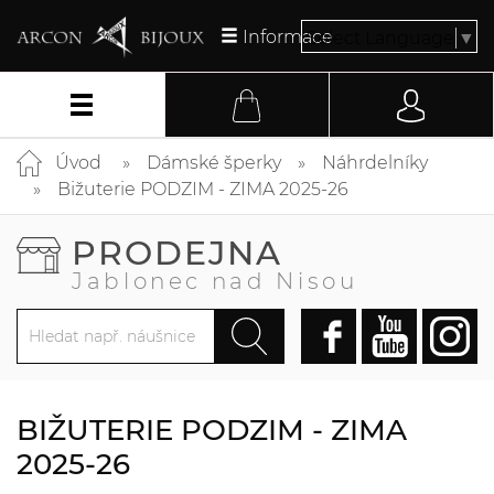
Informace
Select Language
▼
Úvod
Dámské šperky
Náhrdelníky
Bižuterie PODZIM - ZIMA 2025-26
PRODEJNA
Jablonec nad Nisou
BIŽUTERIE PODZIM - ZIMA
2025-26