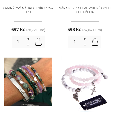
ORANŽOVÝ NÁHRDELNÍK H924-
NÁRAMEK Z CHIRURGICKÉ OCELI
170
CHON/109A
697 Kč
598 Kč
(28,72 Euro)
(24,64 Euro)