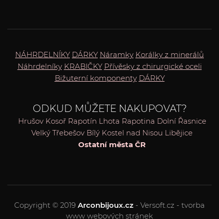
NÁHRDELNÍKY
DÁRKY
Náramky
Korálky z minerálů
Náhrdelníky
KRABIČKY
Přívěsky z chirurgické oceli
Bižuterní komponenty
DÁRKY
ODKUD MŮŽETE NAKUPOVAT?
Hrušov
Kosoř
Rapotín
Lhota Rapotina
Dolní Řasnice
Velký Třebešov
Bílý Kostel nad Nisou
Libějice
Ostatní města ČR
Copyright © 2019
Arconbijoux.cz
- Versoft.cz - tvorba
www webových stránek