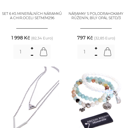
SET 6 KS MINERÁLNÍCH NÁRAMKŮ
NÁRAMKY S POLODRAHOKAMY
A CHIR.OCELI SETM/M296
RŮŽENÍN, BÍLÝ OPÁL SETD/3
1 998 Kč
797 Kč
(82,34 Euro)
(32,85 Euro)