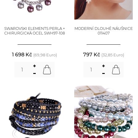
SWAROVSKI ELEMENTS PERLA +
MODERNÍ DLOUHÉ NÁUŠNICE
CHIRURGICKÁ OCEL SWH97-108
011407
1 698 Kč
797 Kč
(69,98 Euro)
(32,85 Euro)