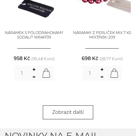
NÁRAMEK S POLODRAHOKAMY
NÁRAMKY Z PERLIČEK MIX 7 KS
SODALIT WRAP/39
MIX7/N9X-209
958 Kč
698 Kč
(39,48 Euro)
(28,77 Euro)
Zobrazit další
NOVINKY NA E-MAIL