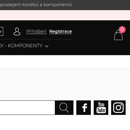
 s prodejem korálků a komponentů.
0
Přihlášení
Registrace
▼
Y - KOMPONENTY