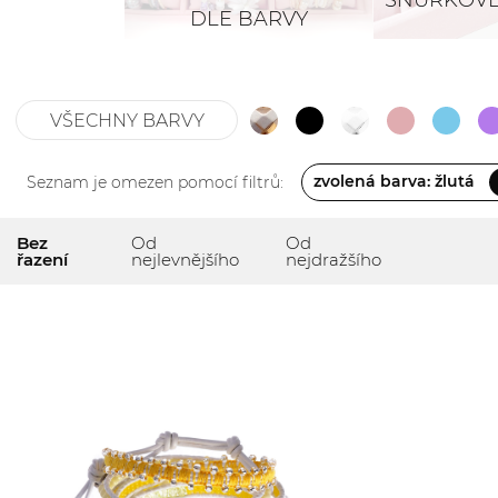
ŠŇŮRKOVÉ
DLE BARVY
VŠECHNY BARVY
zvolená barva: žlutá
Seznam je omezen pomocí filtrů:
Bez
Od
Od
řazení
nejlevnějšího
nejdražšího