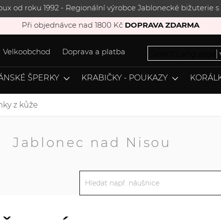
joux od roku 1992 - Regionální výrobce Jablonecké bižuterie
Při objednávce nad 1800 Kč
DOPRAVA ZDARMA
Velkoobchod
Doprava a platba
Select Language
ÁNSKÉ ŠPERKY
KRABIČKY - POUKAZY
KORÁLK
ky z kůže
A
Jablonec nad Nisou