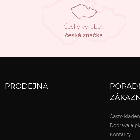
Český výrobek
česká značka
PRODEJNA
PORAD
ZÁKAZN
Často kladen
Doprava a pl
Kontakty