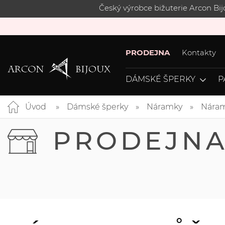
Český výrobce bižuterie Arcon Bi
PRODEJNA
Kontakty
DÁMSKÉ ŠPERKY
P
Úvod
Dámské šperky
Náramky
Náram
PRODEJN