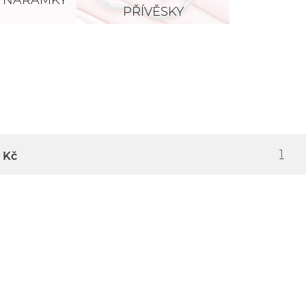
Í NÁRAMKY
PŘÍVĚSKY
1
Kč