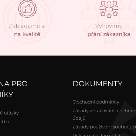
Zakládáme si
Vyhovíme
na kvalitě
přání zákazníka
NA PRO
DOKUMENTY
ÍKY
Obchodní podmínky
Zásady zpracování a ochran
é otázky
údajů
atba
Zásady používání souborů c
Reklamační formulář