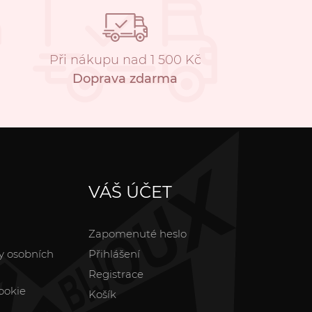
Při nákupu nad 1 500 Kč
Doprava zdarma
VÁŠ ÚČET
Zapomenuté heslo
y osobních
Přihlášení
Registrace
ookie
Košík