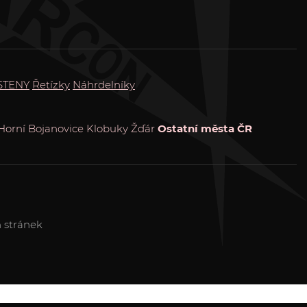
STENY
Řetízky
Náhrdelníky
Horní Bojanovice
Klobuky
Žďár
Ostatní města ČR
 stránek