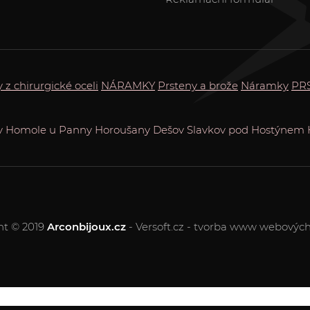
 z chirurgické oceli
NÁRAMKY
Prsteny a brože
Náramky
PR
v
Homole u Panny
Horoušany
Dešov
Slavkov pod Hostýnem
ht © 2019
Arconbijoux.cz
- Versoft.cz - tvorba www webových