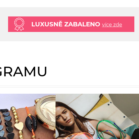
LUXUSNĚ ZABALENO
více zde
AGRAMU