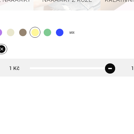
 NÁRAMKY
NÁRAMKY Z KŮŽE
KREATIVN
Kč