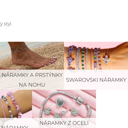
 styl.
NÁRAMKY A PRSTÝNKY
SWAROVSKI NÁRAMKY
NA NOHU
NÁRAMKY Z OCELI