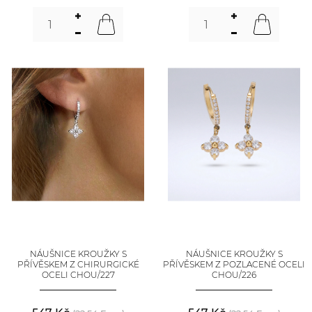
NÁUŠNICE KROUŽKY S
NÁUŠNICE KROUŽKY S
PŘÍVĚSKEM Z CHIRURGICKÉ
PŘÍVĚSKEM Z POZLACENÉ OCELI
OCELI CHOU/227
CHOU/226