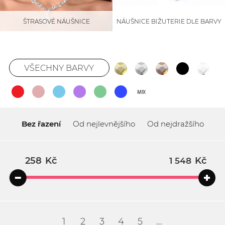
NÁUŠNICE BIŽUTERIE DLE BARVY
ŠTRASOVÉ NÁUŠNICE
VŠECHNY BARVY
Bez řazení
Od nejlevnějšího
Od nejdražšího
Kč
Kč
1
2
3
4
5
...