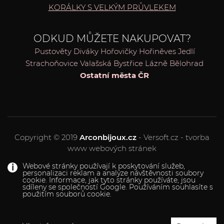
KORÁLKY S VELKÝM PRŮVLEKEM
ODKUD MŮŽETE NAKUPOVAT?
Pustověty
Diváky
Hořovičky
Hořiněves
Jedlí
Strachoňovice
Valašská Bystřice
Lázně Bělohrad
Ostatní města ČR
Copyright © 2019
Arconbijoux.cz
- Versoft.cz - tvorba
www webových stránek
Webové stránky používají k poskytování služeb,
personalizaci reklam a analýze návštěvnosti soubory
cookie. Informace, jak tyto stránky používáte, jsou
sdíleny se společností Google. Používáním souhlasíte s
použitím souborů cookie.