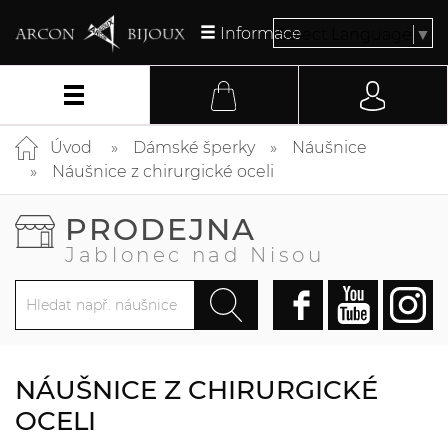
Informace
Select Language
▼
Úvod
Dámské šperky
Náušnice
Náušnice z chirurgické oceli
PRODEJNA
Jablonec nad Nisou
NÁUŠNICE Z CHIRURGICKÉ
OCELI