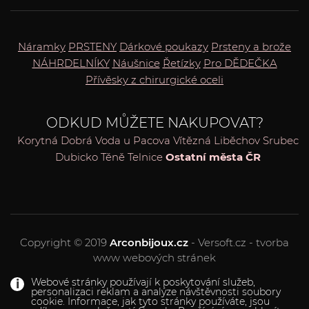
Náramky
PRSTENY
Dárkové poukazy
Prsteny a brože
NÁHRDELNÍKY
Náušnice
Řetízky
Pro DĚDEČKA
Přívěsky z chirurgické oceli
ODKUD MŮŽETE NAKUPOVAT?
Korytná
Dobrá Voda u Pacova
Vítězná
Liběchov
Srubec
Dubicko
Těně
Telnice
Ostatní města ČR
Copyright © 2019
Arconbijoux.cz
- Versoft.cz - tvorba
www webových stránek
Webové stránky používají k poskytování služeb,
personalizaci reklam a analýze návštěvnosti soubory
cookie. Informace, jak tyto stránky používáte, jsou