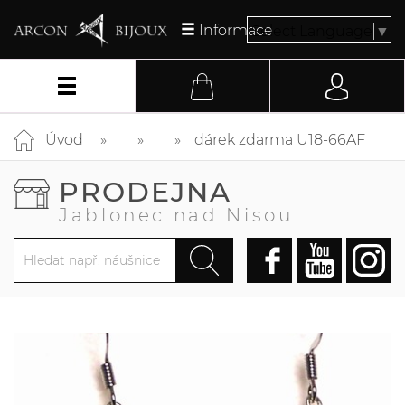
Informace
Select Language
▼
Úvod
dárek zdarma U18-66AF
PRODEJNA
Jablonec nad Nisou