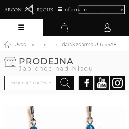
Informace
Select Language
▼
Úvod
dárek zdarma U16-46AF
PRODEJNA
Jablonec nad Nisou