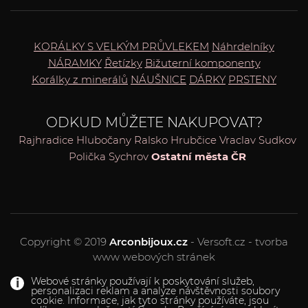
KORÁLKY S VELKÝM PRŮVLEKEM
Náhrdelníky
NÁRAMKY
Řetízky
Bižuterní komponenty
Korálky z minerálů
NÁUŠNICE
DÁRKY
PRSTENY
ODKUD MŮŽETE NAKUPOVAT?
Rajhradice
Hlubočany
Ralsko
Hrubčice
Vraclav
Sudkov
Polička
Sychrov
Ostatní města ČR
Copyright © 2019
Arconbijoux.cz
- Versoft.cz - tvorba
www webových stránek
Webové stránky používají k poskytování služeb,
personalizaci reklam a analýze návštěvnosti soubory
cookie. Informace, jak tyto stránky používáte, jsou