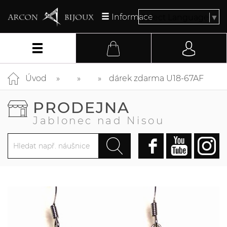
Informace
Select Language
▼
Úvod
dárek zdarma U18-67AF
PRODEJNA
Jablonec nad Nisou