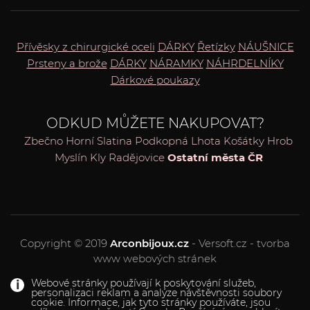
Přívěsky z chirurgické oceli
DÁRKY
Řetízky
NÁUŠNICE
Prsteny a brože
DÁRKY
NÁRAMKY
NÁHRDELNÍKY
Dárkové poukazy
ODKUD MŮŽETE NAKUPOVAT?
Zbečno
Horní Slatina
Podkopná Lhota
Košátky
Hrob
Myslín
Kly
Radějovice
Ostatní města ČR
Copyright © 2019
Arconbijoux.cz
- Versoft.cz - tvorba
www webových stránek
Webové stránky používají k poskytování služeb,
personalizaci reklam a analýze návštěvnosti soubory
cookie. Informace, jak tyto stránky používáte, jsou