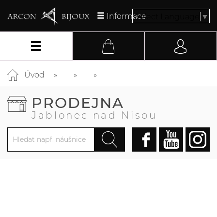
Informace
Select Language
▼
Úvod
PRODEJNA
Jablonec nad Nisou