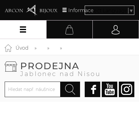
Informace
Select Language
▼
Úvod
PRODEJNA
Jablonec nad Nisou