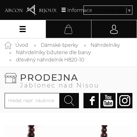
Informace
Select Language
▼
Úvod
Dámské šperky
Náhrdelníky
Náhrdelníky bižuterie dle barvy
dřevěný náhrdelník H820-10
PRODEJNA
Jablonec nad Nisou