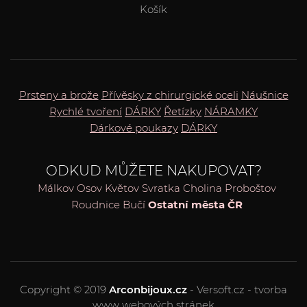
Košík
Prsteny a brože
Přívěsky z chirurgické oceli
Náušnice
Rychlé tvoření
DÁRKY
Řetízky
NÁRAMKY
Dárkové poukazy
DÁRKY
ODKUD MŮŽETE NAKUPOVAT?
Málkov
Osov
Květov
Svratka
Cholina
Proboštov
Roudnice
Bučí
Ostatní města ČR
Copyright © 2019
Arconbijoux.cz
- Versoft.cz - tvorba
www webových stránek