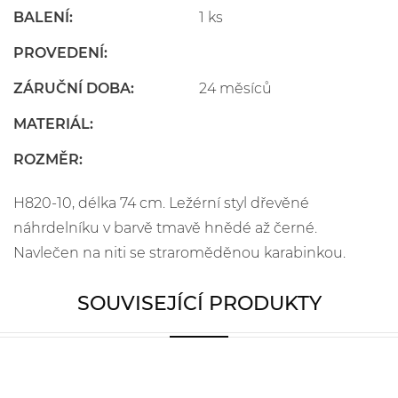
BALENÍ:
1 ks
PROVEDENÍ:
ZÁRUČNÍ DOBA:
24 měsíců
MATERIÁL:
ROZMĚR:
H820-10, délka 74 cm. Ležérní styl dřevěné
náhrdelníku v barvě tmavě hnědé až černé.
Navlečen na niti se straroměděnou karabinkou.
SOUVISEJÍCÍ PRODUKTY