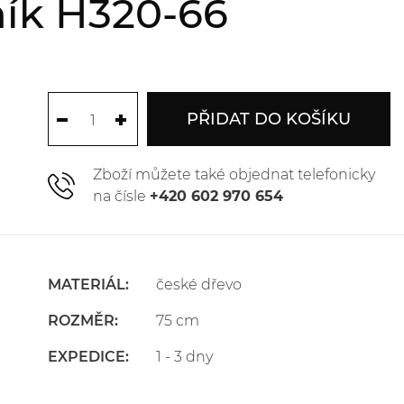
ník H320-66
PŘIDAT DO KOŠÍKU
Zboží můžete také objednat telefonicky
na čísle
+420 602 970 654
MATERIÁL:
české dřevo
ROZMĚR:
75 cm
EXPEDICE:
1 - 3 dny