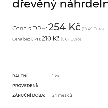
dřevěný náhrdel
254 Kč
Cena s DPH:
(10.49 Euro)
210 Kč
Cena bez DPH:
(8.67 Euro)
BALENÍ:
1 ks
PROVEDENÍ:
ZÁRUČNÍ DOBA:
24 měsíců