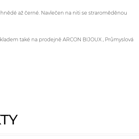
 hnědé až černé. Navlečen na niti se straroměděnou
e skladem také na prodejně ARCON BIJOUX , Průmyslová
KTY