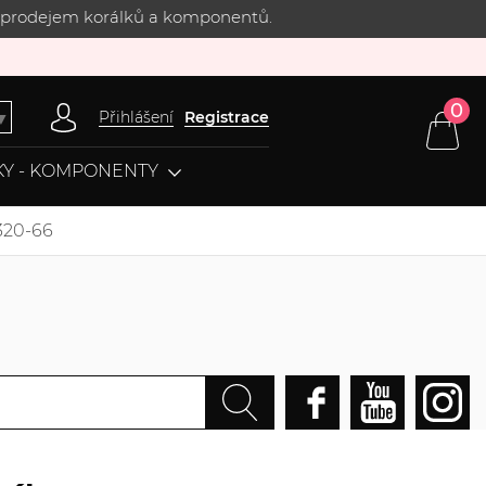
 s prodejem korálků a komponentů.
0
Přihlášení
Registrace
▼
Y - KOMPONENTY
320-66