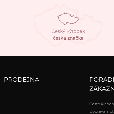
Český výrobek
česká značka
PRODEJNA
PORAD
ZÁKAZN
Často kladen
Doprava a pl