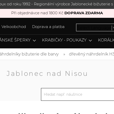
joux od roku 1992 - Regionální výrobce Jablonecké bižuterie
Při objednávce nad 1800 Kč
DOPRAVA ZDARMA
Velkoobchod
Doprava a platba
Select Language
ÁNSKÉ ŠPERKY
KRABIČKY - POUKAZY
KORÁLK
áhrdelníky bižuterie dle barvy
dřevěný náhrdelník H
A
Jablonec nad Nisou