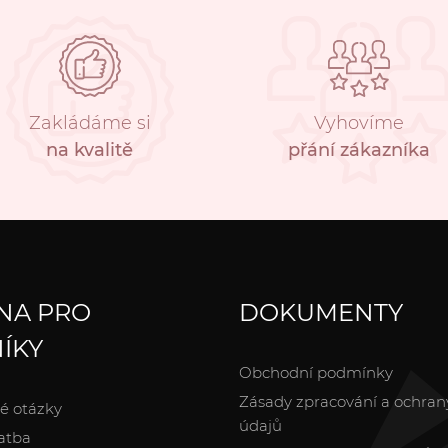
Zakládáme si
Vyhovíme
na kvalitě
přání zákazníka
NA PRO
DOKUMENTY
ÍKY
Obchodní podmínky
Zásady zpracování a ochran
é otázky
údajů
atba