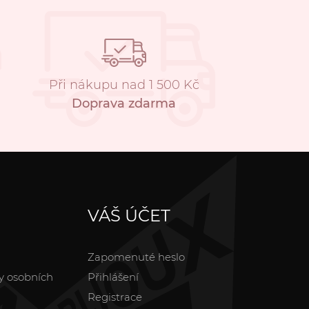
Při nákupu nad 1 500 Kč
Doprava zdarma
VÁŠ ÚČET
Zapomenuté heslo
y osobních
Přihlášení
Registrace