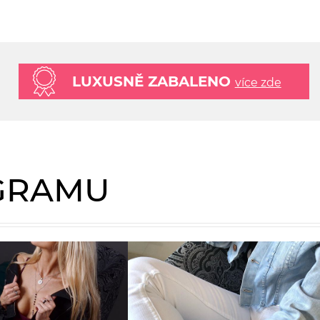
LUXUSNĚ ZABALENO
více zde
AGRAMU