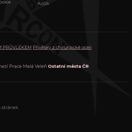
ookie
Košík
M PRŮVLEKEM
Přívěsky z chirurgické oceli
ezí
Prace
Malá Veleň
Ostatní města ČR
 stránek