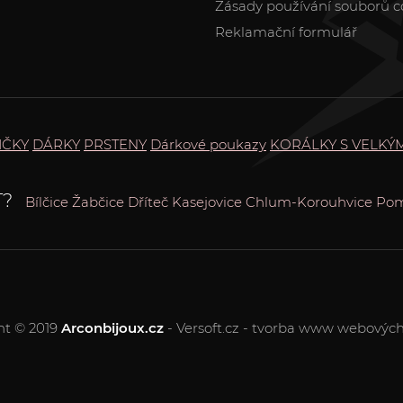
Zásady používání souborů c
Reklamační formulář
IČKY
DÁRKY
PRSTENY
Dárkové poukazy
KORÁLKY S VELKÝ
T?
Bílčice
Žabčice
Dříteč
Kasejovice
Chlum-Korouhvice
Pom
ht © 2019
Arconbijoux.cz
- Versoft.cz - tvorba www webových