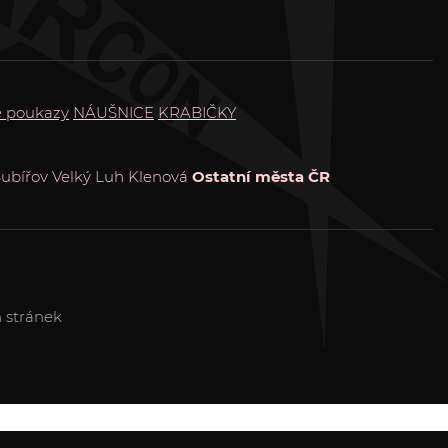
é poukazy
NÁUŠNICE
KRABIČKY
ubířov
Velký Luh
Klenová
Ostatní města ČR
 stránek