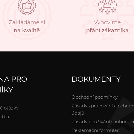
Zakládáme si
Vyhovíme
na kvalitě
přání zákazníka
NA PRO
DOKUMENTY
ÍKY
Obchodní podmínky
Zásady zpracování a ochran
é otázky
údajů
atba
Zásady používání souborů c
Reklamační formulář