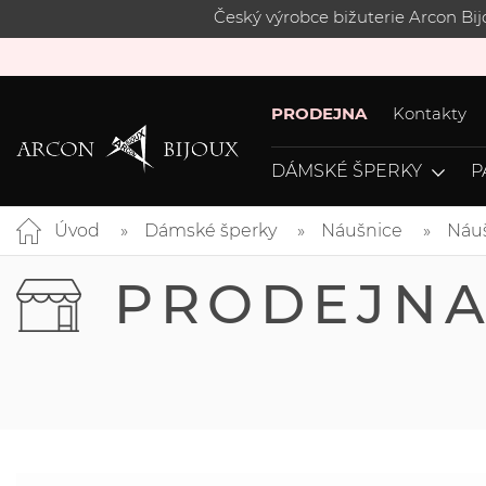
Český výrobce bižuterie Arcon Bi
PRODEJNA
Kontakty
DÁMSKÉ ŠPERKY
P
Úvod
Dámské šperky
Náušnice
Náuš
PRODEJN