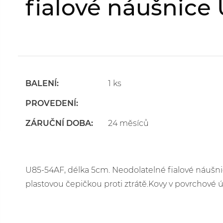
fialové náušnice
BALENÍ:
1 ks
PROVEDENÍ:
ZÁRUČNÍ DOBA:
24 měsíců
U85-54AF, délka 5cm. Neodolatelné fialové náušni
plastovou čepičkou proti ztrátě.Kovy v povrchové ú