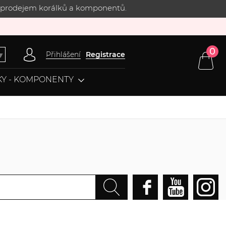
 s prodejem korálků a komponentů.
0
Přihlášení
Registrace
▼
Y - KOMPONENTY