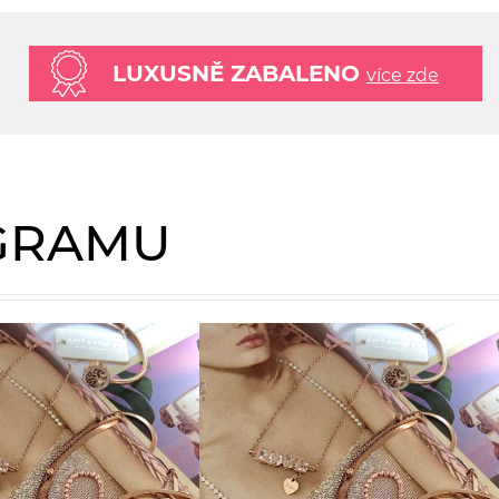
LUXUSNĚ ZABALENO
více zde
AGRAMU