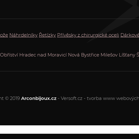
rože
Náhrdelníky
Řetízky
Přívěsky z chirurgické oceli
Dárkov
Obříství
Hradec nad Moravicí
Nová Bystřice
Milešov
Líšťany
Š
ht © 2019
Arconbijoux.cz
- Versoft.cz - tvorba www webových