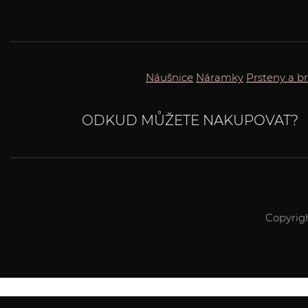
Náušnice
Náramky
Prsteny a b
ODKUD MŮŽETE NAKUPOVAT?
Copyrig