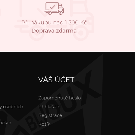
Při nákupu nad 1 500 Kč
Doprava zdarma
VÁŠ ÚČET
Zapomenuté heslo
y osobních
Přihlášení
Registrace
ookie
Košík