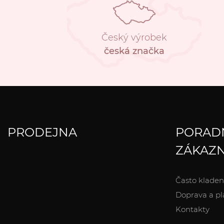
Český výrobek
česká značka
PRODEJNA
PORAD
ZÁKAZN
Často kladen
Doprava a pl
Kontakty