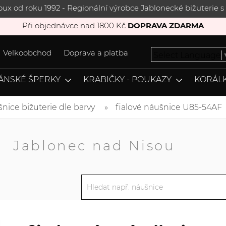
joux od roku 1992 - Regionální výrobce Jablonecké bižuterie
Při objednávce nad 1800 Kč
DOPRAVA ZDARMA
Velkoobchod
Doprava a platba
Select Language
ÁNSKÉ ŠPERKY
KRABIČKY - POUKAZY
KORÁLK
nice bižuterie dle barvy
fialové náušnice U85-54AF
A
Jablonec nad Nisou