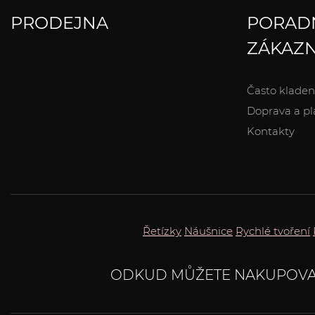
PRODEJNA
PORAD
ZÁKAZN
Často kladen
Doprava a pl
Kontakty
Řetízky
Náušnice
Rychlé tvoření
ODKUD MŮŽETE NAKUPOVA