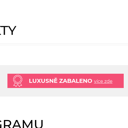
KTY
LUXUSNĚ ZABALENO
více zde
AGRAMU