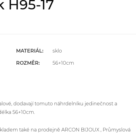
k H95-17
MATERIÁL:
sklo
ROZMĚR:
56+10cm
alové, dodavají tomuto náhrdelníku jedinečnost a
délka 56+10cm.
e skladem také na prodejně ARCON BIJOUX , Průmyslová