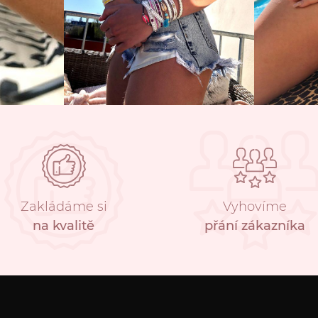
Zakládáme si
Vyhovíme
na kvalitě
přání zákazníka