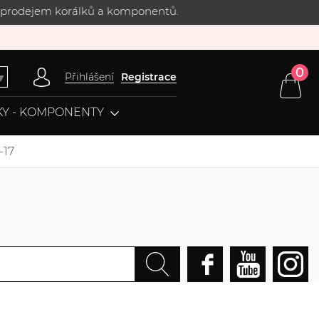
 s prodejem korálků a komponentů.
0
Přihlášení
Registrace
▼
Y - KOMPONENTY
-17