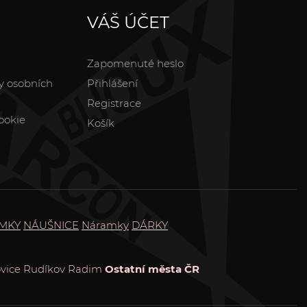
VÁŠ ÚČET
Zapomenuté heslo
y osobních
Přihlášení
Registrace
ookie
Košík
MKY
NÁUŠNICE
Náramky
DÁRKY
vice
Rudíkov
Radim
Ostatní města ČR