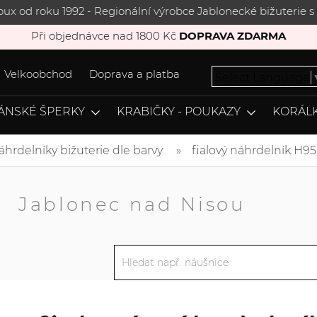
joux od roku 1992 - Regionální výrobce Jablonecké bižuterie
Při objednávce nad 1800 Kč
DOPRAVA ZDARMA
Velkoobchod
Doprava a platba
Select Language
ÁNSKÉ ŠPERKY
KRABIČKY - POUKAZY
KORÁLK
áhrdelníky bižuterie dle barvy
fialový náhrdelník H95
A
Jablonec nad Nisou