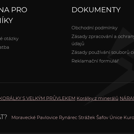
NA PRO
DOKUMENTY
ÍKY
Obchodní podmínky
Zásady zpracování a ochran
é otázky
údajů
atba
Zásady používání souborů c
Reklamační formulář
KORÁLKY S VELKÝM PRŮVLEKEM
Korálky z minerálů
NÁRA
T?
Moravecké Pavlovice
Rynárec
Strážek
Šafov
Únice
Kuro