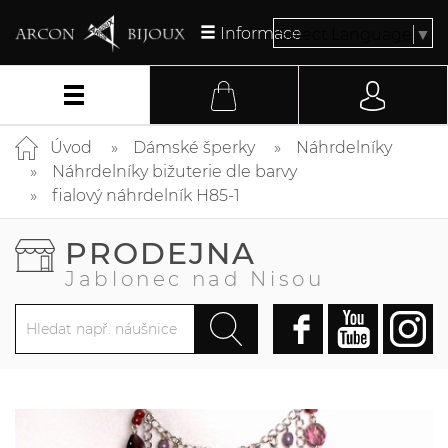
Informace
Select Language
▼
Úvod
Dámské šperky
Náhrdelníky
Náhrdelníky bižuterie dle barvy
fialový náhrdelník H85-1
PRODEJNA
Jablonec nad Nisou