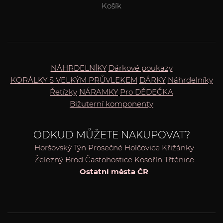
Košík
NÁHRDELNÍKY
Dárkové poukazy
KORÁLKY S VELKÝM PRŮVLEKEM
DÁRKY
Náhrdelníky
Řetízky
NÁRAMKY
Pro DĚDEČKA
Bižuterní komponenty
ODKUD MŮŽETE NAKUPOVAT?
Horšovský Týn
Prosečné
Holčovice
Křižánky
Železný Brod
Častohostice
Kosořín
Třtěnice
Ostatní města ČR