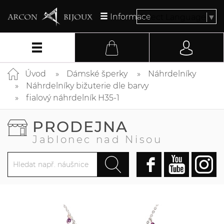
Informace
Select Language
▼
Úvod
Dámské šperky
Náhrdelníky
Náhrdelníky bižuterie dle barvy
fialový náhrdelník H35-1
PRODEJNA
Jablonec nad Nisou