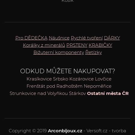
Košík
Pro DĚDEČKA
Náušnice
Rychlé tvoření
DÁRKY
Korálky z minerálů
PRSTENY
KRABIČKY
Bižuterní komponenty
Řetízky
ODKUD MŮŽETE NAKUPOVAT?
Krasíkovice
Srbsko
Kozárovice
Lovčice
Frenštát pod Radhoštěm
Nepoměřice
Strunkovice nad Volyňkou
Stárkov
Ostatní města ČR
Copyright © 2019
Arconbijoux.cz
- Versoft.cz - tvorba