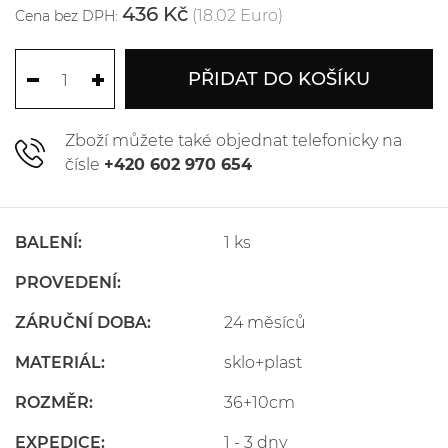
436 Kč
(18.02 Euro)
Cena bez DPH:
PŘIDAT DO KOŠÍKU
Zboží můžete také objednat telefonicky na
čísle
+420 602 970 654
BALENÍ:
1 ks
PROVEDENÍ:
ZÁRUČNÍ DOBA:
24 měsíců
MATERIÁL:
sklo+plast
ROZMĚR:
36+10cm
EXPEDICE:
1 - 3 dny