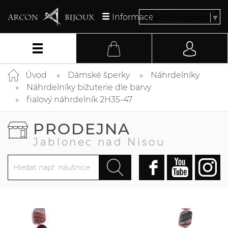
Informace
Select Language
▼
Úvod
Dámské šperky
Náhrdelníky
Náhrdelníky bižuterie dle barvy
fialový náhrdelník 2H35-47
PRODEJNA
Jablonec nad Nisou