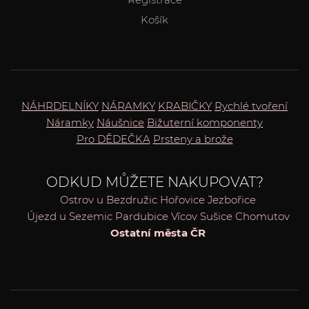
Košík
NÁHRDELNÍKY
NÁRAMKY
KRABIČKY
Rychlé tvoření
Náramky
Náušnice
Bižuterní komponenty
Pro DĚDEČKA
Prsteny a brože
ODKUD MŮŽETE NAKUPOVAT?
Ostrov u Bezdružic
Hořovice
Jezbořice
Újezd u Sezemic
Pardubice
Vícov
Sušice
Chomutov
Ostatní města ČR