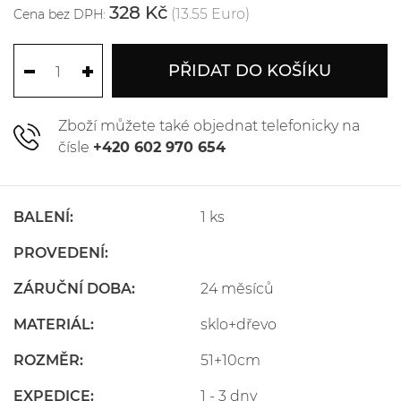
328 Kč
(13.55 Euro)
Cena bez DPH:
PŘIDAT DO KOŠÍKU
Zboží můžete také objednat telefonicky na
čísle
+420 602 970 654
BALENÍ:
1 ks
PROVEDENÍ:
ZÁRUČNÍ DOBA:
24 měsíců
MATERIÁL:
sklo+dřevo
ROZMĚR:
51+10cm
EXPEDICE:
1 - 3 dny