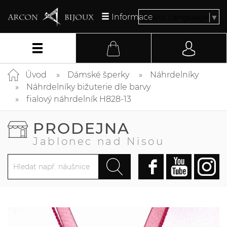
Informace
Select Language
▼
Úvod
Dámské šperky
Náhrdelníky
Náhrdelníky bižuterie dle barvy
fialový náhrdelník H828-13
PRODEJNA
Jablonec nad Nisou