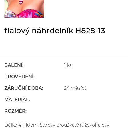
fialový náhrdelník H828-13
BALENÍ:
1 ks
PROVEDENÍ:
ZÁRUČNÍ DOBA:
24 měsíců
MATERIÁL:
ROZMĚR:
Délka 41+10cm. Stylový proužkatý růžovofialový