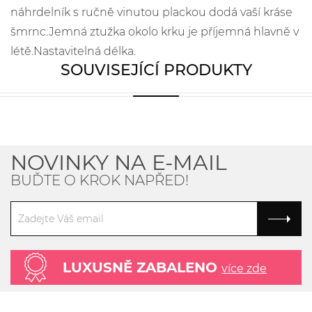
náhrdelník s ručně vinutou plackou dodá vaší kráse
šmrnc.Jemná ztužka okolo krku je příjemná hlavně v
létě.Nastavitelná délka.
SOUVISEJÍCÍ PRODUKTY
NOVINKY NA E-MAIL
BUĎTE O KROK NAPŘED!
LUXUSNĚ ZABALENO
více zde