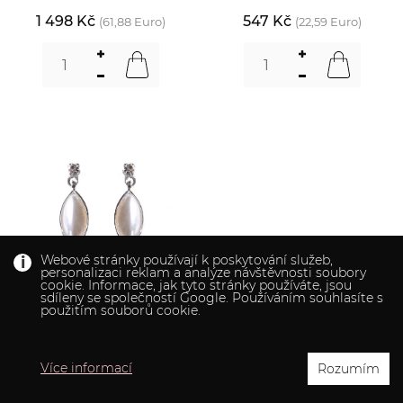
1 498 Kč
547 Kč
(61,88 Euro)
(22,59 Euro)
Webové stránky používají k poskytování služeb,
personalizaci reklam a analýze návštěvnosti soubory
cookie. Informace, jak tyto stránky používáte, jsou
sdíleny se společností Google. Používáním souhlasíte s
použitím souborů cookie.
JEDNODUCHÉ PERLIČKOVÉ
Více informací
Rozumím
NÁUŠNICE 0099091/10V