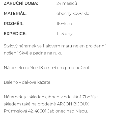
ZÁRUČNÍ DOBA:
24 měsíců
MATERIÁL:
obecný kov+sklo
ROZMĚR:
18+4cm
EXPEDICE:
1 - 3 dny
Stylový náramek ve fialovém matu nejen pro denní
nošení. Skvěle padne na ruku.
Náramek o délce 18 cm +4 cm prodloužení.
Baleno v dákové kazetě.
Náramek je skladem, ihned k odeslání. Zboží je
skladem také na prodejně ARCON BIJOUX ,
Průmyslová 42, 46601 Jablonec nad Nisou.