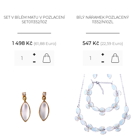
SET V BÍLÉM MATU V POZLACENÍ
BÍLÝ NÁRAMEK POZLACENÝ
SET011352/10Z
11352/N10ZL
1 498 Kč
547 Kč
(61,88 Euro)
(22,59 Euro)