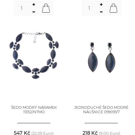
ŠEDO MODRÝ NÁRAMEK
JEDNODUCHÉ ŠEDO MODRÉ
11352/N7MO
NÁUŠNICE 099091/7
547 Kč
218 Kč
(22,59 Euro)
(9,00 Euro)