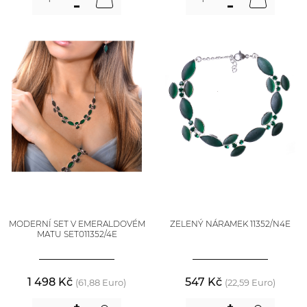
MODERNÍ SET V EMERALDOVÉM
ZELENÝ NÁRAMEK 11352/N4E
MATU SET011352/4E
1 498 Kč
547 Kč
(61,88 Euro)
(22,59 Euro)