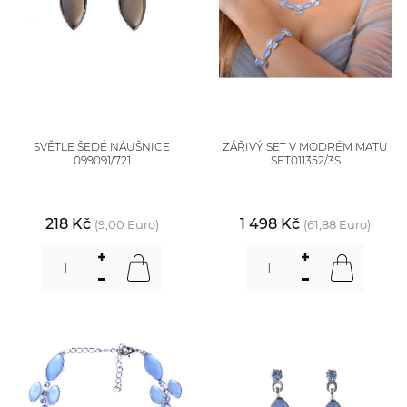
SVĚTLE ŠEDÉ NÁUŠNICE
ZÁŘIVÝ SET V MODRÉM MATU
099091/721
SET011352/3S
218 Kč
1 498 Kč
(9,00 Euro)
(61,88 Euro)