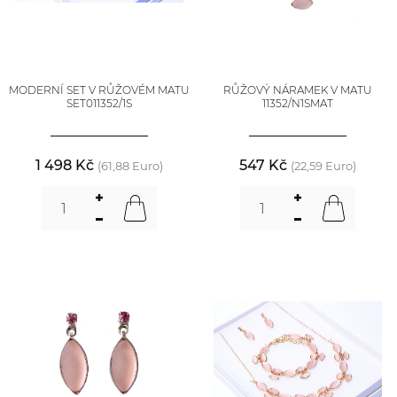
MODERNÍ SET V RŮŽOVÉM MATU
RŮŽOVÝ NÁRAMEK V MATU
SET011352/1S
11352/N1SMAT
1 498 Kč
547 Kč
(61,88 Euro)
(22,59 Euro)