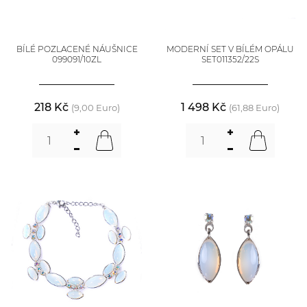
BÍLÉ POZLACENÉ NÁUŠNICE
MODERNÍ SET V BÍLÉM OPÁLU
099091/10ZL
SET011352/22S
218 Kč
1 498 Kč
(9,00 Euro)
(61,88 Euro)