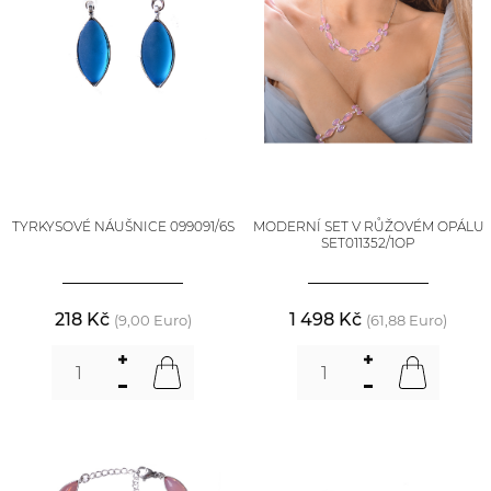
TYRKYSOVÉ NÁUŠNICE 099091/6S
MODERNÍ SET V RŮŽOVÉM OPÁLU
SET011352/1OP
218 Kč
1 498 Kč
(9,00 Euro)
(61,88 Euro)