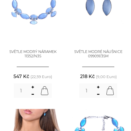
SVĚTLE MODRÝ NÁRAMEK
SVĚTLE MODRÉ NÁUŠNICE
11352/N3S
099091/3SM
547 Kč
218 Kč
(22,59 Euro)
(9,00 Euro)