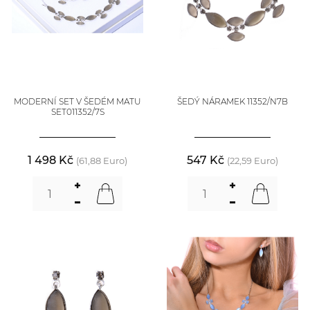
MODERNÍ SET V ŠEDÉM MATU
ŠEDÝ NÁRAMEK 11352/N7B
SET011352/7S
1 498 Kč
547 Kč
(61,88 Euro)
(22,59 Euro)