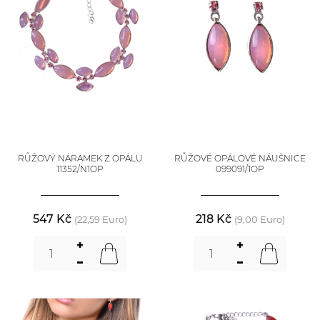
RŮŽOVÝ NÁRAMEK Z OPÁLU
RŮŽOVÉ OPÁLOVÉ NÁUŠNICE
11352/N1OP
099091/1OP
547 Kč
218 Kč
(22,59 Euro)
(9,00 Euro)