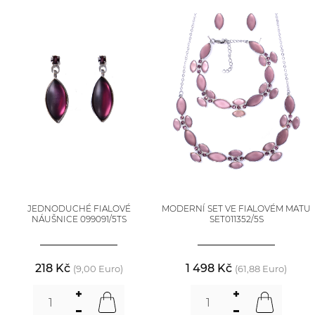
JEDNODUCHÉ FIALOVÉ
MODERNÍ SET VE FIALOVÉM MATU
NÁUŠNICE 099091/5TS
SET011352/5S
218 Kč
1 498 Kč
(9,00 Euro)
(61,88 Euro)