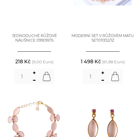
JEDNODUCHÉ RŮŽOVÉ
MODERNÍ SET V RŮŽOVÉM MATU
NÁUŠNICE 099091/1S
SET011352/1Z
218 Kč
1 498 Kč
(9,00 Euro)
(61,88 Euro)