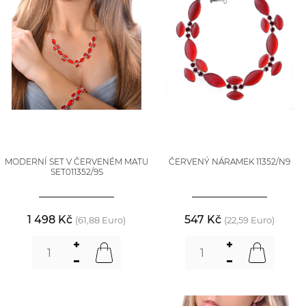
MODERNÍ SET V ČERVENÉM MATU
ČERVENÝ NÁRAMEK 11352/N9
SET011352/9S
1 498 Kč
547 Kč
(61,88 Euro)
(22,59 Euro)