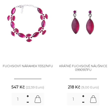
FUCHSIOVÝ NÁRAMEK 11352/NFU
KRÁTKÉ FUCHSIOVÉ NÁUŠNICE
099091/1FU
547 Kč
218 Kč
(22,59 Euro)
(9,00 Euro)