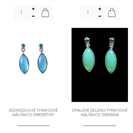
JEDNODUCHÉ TYRKYSOVÉ
OPÁLOVÉ ZELENO TYRKYSOVÉ
NÁUŠNICE 099091/TOP
NÁUŠNICE 099091/46