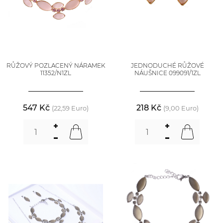
RŮŽOVÝ POZLACENÝ NÁRAMEK
JEDNODUCHÉ RŮŽOVÉ
11352/N1ZL
NÁUŠNICE 099091/1ZL
547 Kč
218 Kč
(22,59 Euro)
(9,00 Euro)