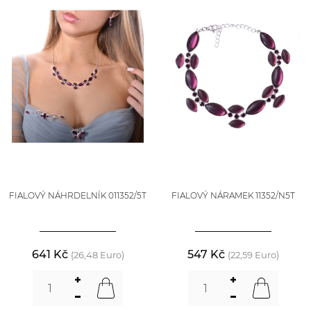
FIALOVÝ NÁHRDELNÍK 011352/5T
FIALOVÝ NÁRAMEK 11352/N5T
641 Kč
547 Kč
(26,48 Euro)
(22,59 Euro)