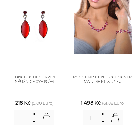
JEDNODUCHÉ ČERVENÉ
MODERNÍ SET VE FUCHSIOVÉM
NÁUŠNICE 099091/9S
MATU SET011352/1FU
218 Kč
1 498 Kč
(9,00 Euro)
(61,88 Euro)