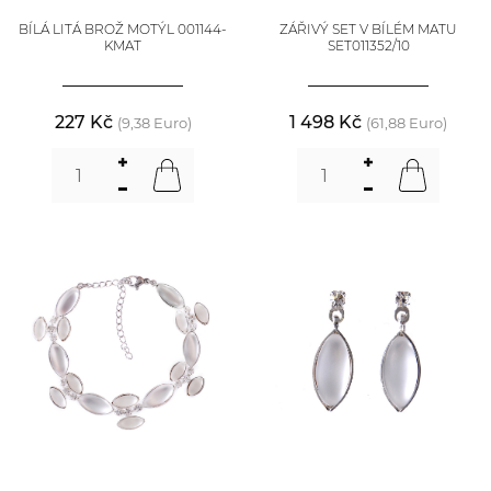
BÍLÁ LITÁ BROŽ MOTÝL 001144-
ZÁŘIVÝ SET V BÍLÉM MATU
KMAT
SET011352/10
227 Kč
1 498 Kč
(9,38 Euro)
(61,88 Euro)