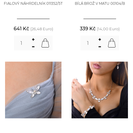
FIALOVÝ NÁHRDELNÍK 011352/5T
BÍLÁ BROŽ V MATU 00104/B
641 Kč
339 Kč
(26,48 Euro)
(14,00 Euro)