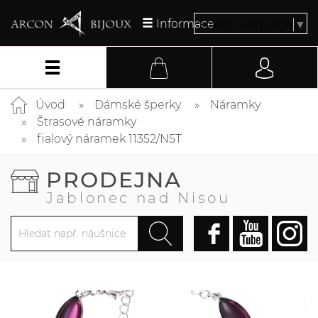
Informace
Select Language
▼
Úvod
Dámské šperky
Náramky
Štrasové náramky
fialový náramek 11352/N5T
PRODEJNA
Jablonec nad Nisou