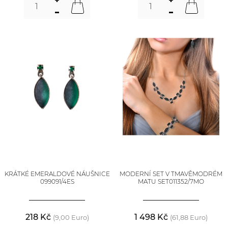
KRÁTKÉ EMERALDOVÉ NÁUŠNICE
MODERNÍ SET V TMAVĚMODRÉM
099091/4ES
MATU SET011352/7MO
218 Kč
1 498 Kč
(9,00 Euro)
(61,88 Euro)