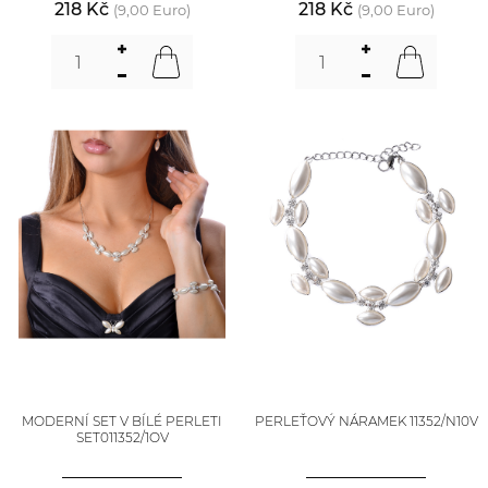
218 Kč
218 Kč
(9,00 Euro)
(9,00 Euro)
MODERNÍ SET V BÍLÉ PERLETI
PERLEŤOVÝ NÁRAMEK 11352/N10V
SET011352/1OV