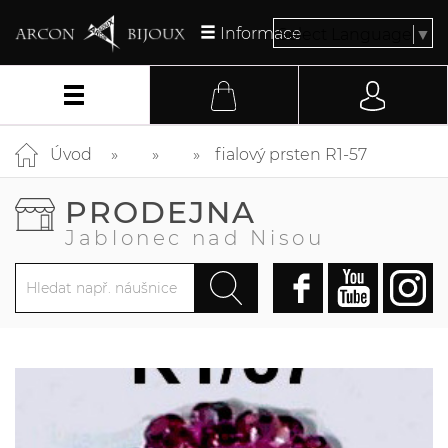
Informace
Select Language
▼
Úvod
fialový prsten R1-57
PRODEJNA
Jablonec nad Nisou