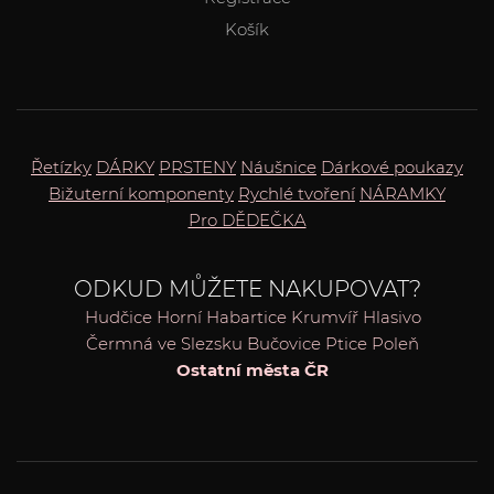
Košík
Řetízky
DÁRKY
PRSTENY
Náušnice
Dárkové poukazy
Bižuterní komponenty
Rychlé tvoření
NÁRAMKY
Pro DĚDEČKA
ODKUD MŮŽETE NAKUPOVAT?
Hudčice
Horní Habartice
Krumvíř
Hlasivo
Čermná ve Slezsku
Bučovice
Ptice
Poleň
Ostatní města ČR