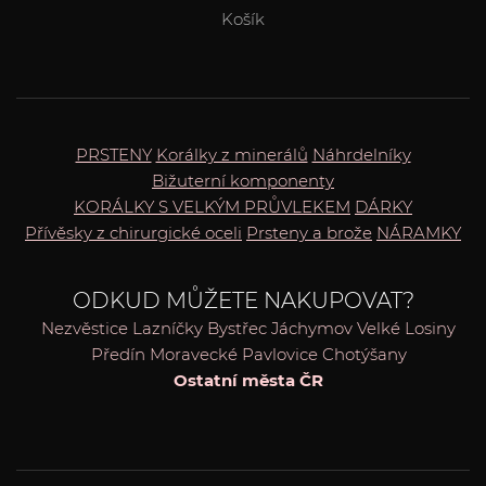
Košík
PRSTENY
Korálky z minerálů
Náhrdelníky
Bižuterní komponenty
KORÁLKY S VELKÝM PRŮVLEKEM
DÁRKY
Přívěsky z chirurgické oceli
Prsteny a brože
NÁRAMKY
ODKUD MŮŽETE NAKUPOVAT?
Nezvěstice
Lazníčky
Bystřec
Jáchymov
Velké Losiny
Předín
Moravecké Pavlovice
Chotýšany
Ostatní města ČR