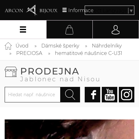
Informace
Select Language
▼
Úvod
Dámské šperky
Náhrdelníky
PRECIOSA
hematitové náušnice C-U31
PRODEJNA
Jablonec nad Nisou